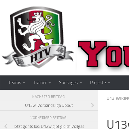
Zum Inhalt springen
Teams
Trainer
Sonstiges
Projekte
NÄCHSTER BEITRAG
U13 WIKIN
U13w: Verbandsliga Debüt
VORHERIGER BEITRAG
U13w
Jetzt gehts los: U12w gibt gleich Vollgas