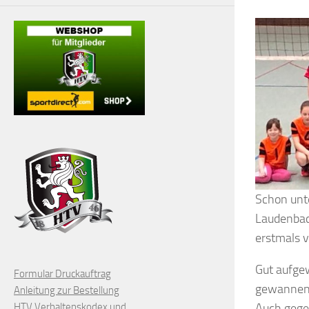
Schon unt
Laudenbach
erstmals v
Gut aufgew
Formular Druckauftrag
gewannen 2
Anleitung zur Bestellung
Auch gege
HTV Verhaltenskodex und