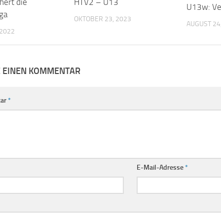
hert die
HTV2 – U13
U13w: Ve
ga
OKTOBER 23, 2023
AUGUST 24
 2022
E EINEN KOMMENTAR
ar
*
E-Mail-Adresse
*