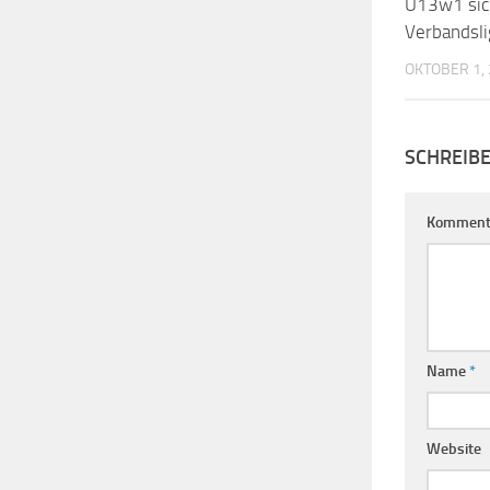
U13w1 sic
Verbandsli
OKTOBER 1,
SCHREIB
Komment
Name
*
Website