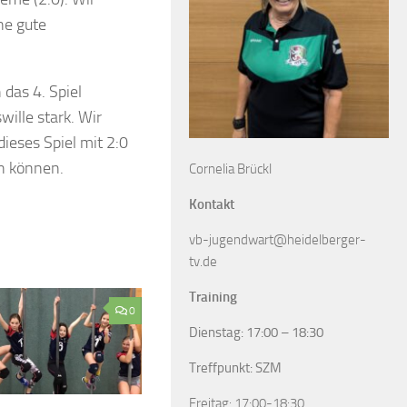
ne gute
das 4. Spiel
ille stark. Wir
ieses Spiel mit 2:0
en können.
Cornelia Brückl
Kontakt
vb-jugendwart@heidelberger-
tv.de
Training
0
Dienstag: 17:00 – 18:30
Treffpunkt: SZM
Freitag: 17:00-18:30