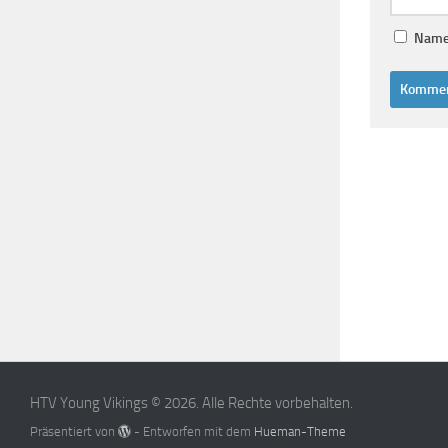
Name,
HTV Young Vikings © 2026. Alle Rechte vorbehalten.
Präsentiert von
- Entworfen mit dem
Hueman-Theme