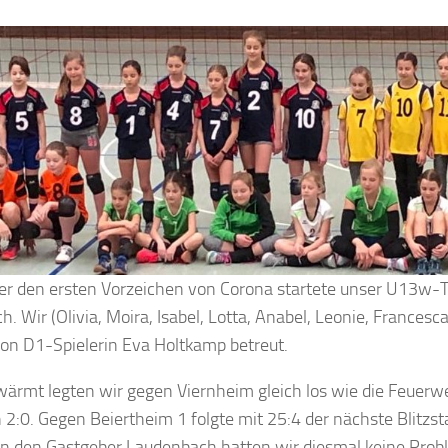
er den ersten Vorzeichen von Corona startete unser U13w
. Wir (Olivia, Moira, Isabel, Lotta, Anabel, Leonie, Francesc
on D1-Spielerin Eva Holtkamp betreut.
ärmt legten wir gegen Viernheim gleich los wie die Feuerw
:0. Gegen Beiertheim 1 folgte mit 25:4 der nächste Blitzsta
n den Gastgeber Laudenbach hatten wir diesmal keine Probl