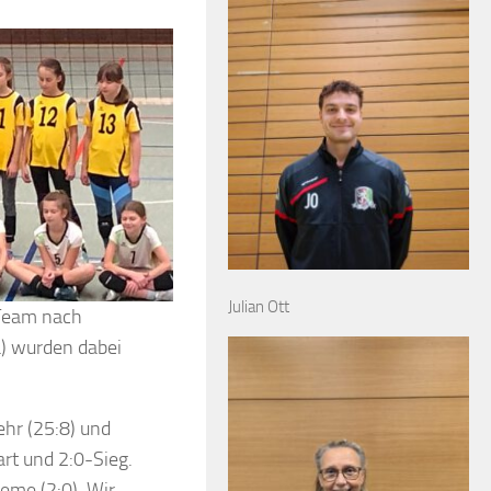
Julian Ott
-Team nach
a) wurden dabei
ehr (25:8) und
rt und 2:0-Sieg.
eme (2:0). Wir