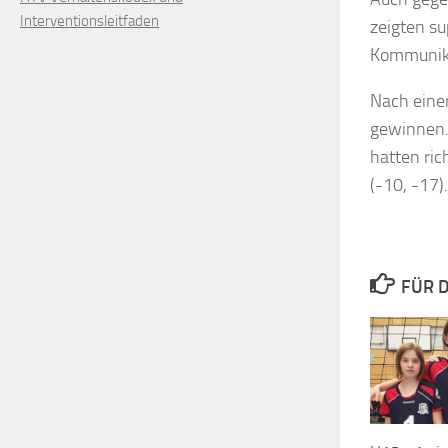
Interventionsleitfaden
zeigten su
Kommunika
Nach einer
gewinnen. 
hatten ric
(-10, -17)
FÜR D