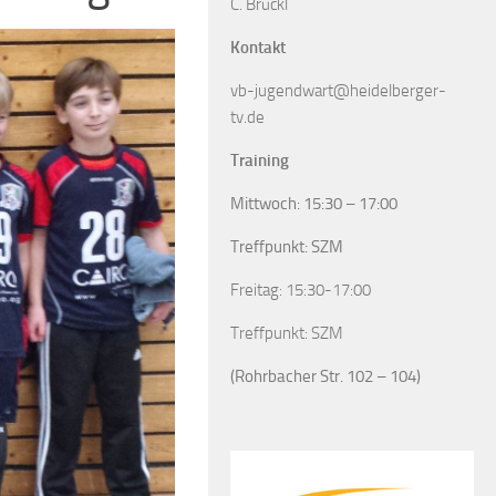
C. Brückl
Kontakt
vb-jugendwart@heidelberger-
tv.de
Training
Mittwoch: 15:30 – 17:00
Treffpunkt: SZM
Freitag: 15:30-17:00
Treffpunkt: SZM
(Rohrbacher Str. 102 – 104)