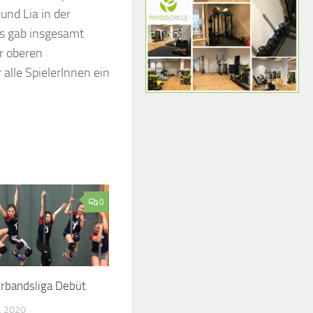
und Lia in der
Es gab insgesamt
er oberen
 alle SpielerInnen ein
0
rbandsliga Debüt
, 2020