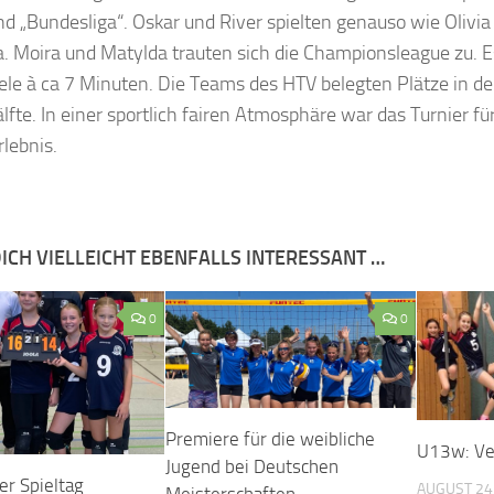
d „Bundesliga“. Oskar und River spielten genauso wie Olivia 
. Moira und Matylda trauten sich die Championsleague zu. 
ele à ca 7 Minuten. Die Teams des HTV belegten Plätze in d
lfte. In einer sportlich fairen Atmosphäre war das Turnier für
lebnis.
ICH VIELLEICHT EBENFALLS INTERESSANT …
0
0
Premiere für die weibliche
U13w: Ve
Jugend bei Deutschen
r Spieltag
AUGUST 24