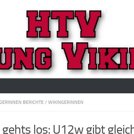
GERINNEN BERICHTE
/
WIKINGERINNEN
t gehts los: U12w gibt gleic