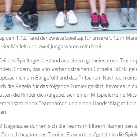
 den 1.12. fand der zweite Spieltag für unsere U12 in Man
vier Mädels und zwei Jungs waren mit dabei.
Teil des Spieltages bestand aus einem gemeinsamen Training
den Kindern, das von Verbandstrainerin Cornelia Brückl gel
uptsächlich um Ballgefühl und das Pritschen. Nach dem eins
h die Regeln für das folgende Turnier geklärt, bevor es in d
hatten die Kinder die Aufgabe, sich einen Mitspieler/eine Mit
gemeinsam einen Teamnamen und einen Handschlag mit ei
en.
Mittagspause durften sich die Teams mit Ihrem Namen den 
. Danach begann das Turnier. Es wurde aufgeteilt in die Spi