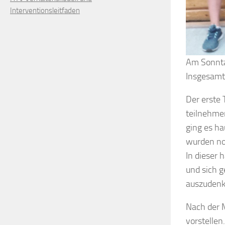
Interventionsleitfaden
Am Sonntag
Insgesamt 
Der erste 
teilnehmen
ging es ha
wurden noc
In dieser 
und sich 
auszudenk
Nach der 
vorstellen