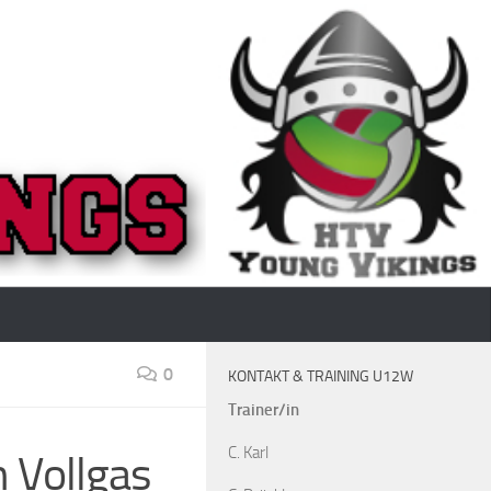
0
KONTAKT & TRAINING U12W
Trainer/in
C. Karl
h Vollgas