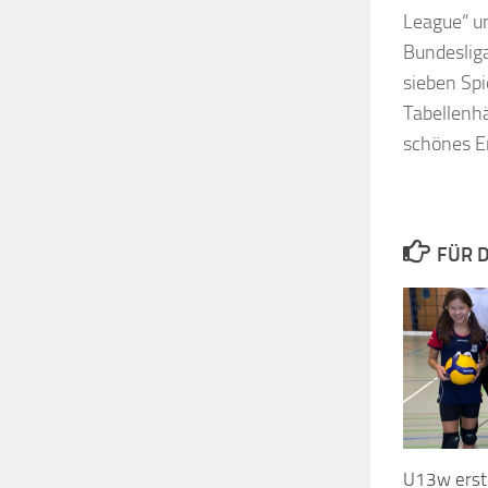
League“ un
Bundesliga
sieben Spi
Tabellenhä
schönes Er
FÜR D
U13w erste