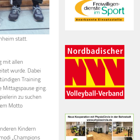
nheim statt.
 mit allen
eitet wurde. Dabei
tündigen Training
ie Mittagspause ging.
spielerin zu suchen
nem Motto
anderen Kindern
elmodi „Champions