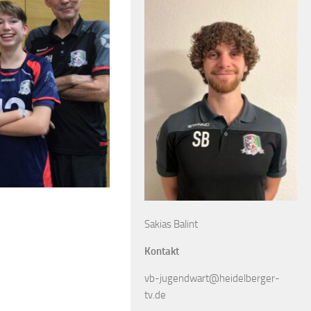
Sakias Balint
Kontakt
vb-jugendwart@heidelberger-
tv.de