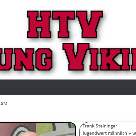
EAM
Frank Steininger
Jugendwart männlich + w