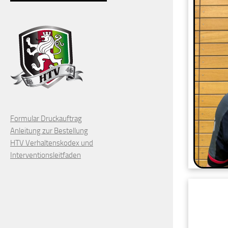
Formular Druckauftrag
Anleitung zur Bestellung
HTV Verhaltenskodex und
Interventionsleitfaden