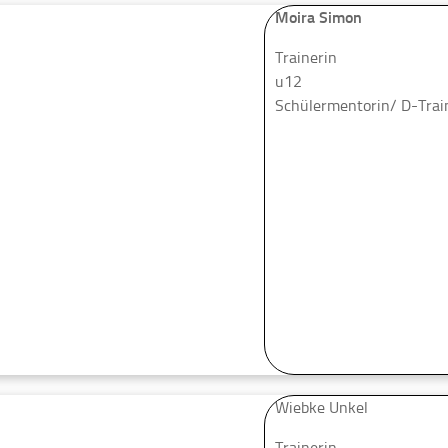
Moira Simon
Trainerin
u12
Schülermentorin/ D-Trai
Wiebke Unkel
Trainerin