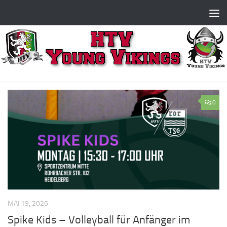
Zum Inhalt springen
0
MAI 19, 2026
Spike Kids – Volleyball für Anfänger im