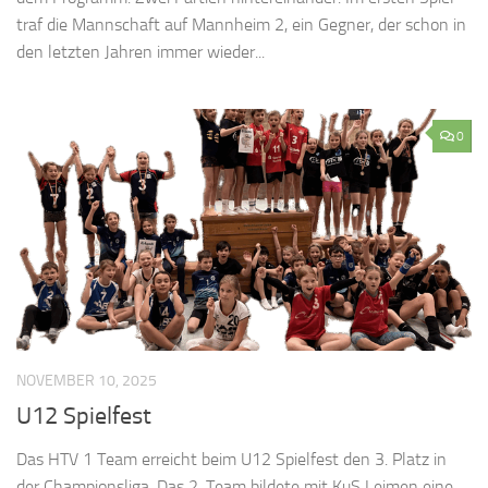
traf die Mannschaft auf Mannheim 2, ein Gegner, der schon in
den letzten Jahren immer wieder...
0
NOVEMBER 10, 2025
U12 Spielfest
Das HTV 1 Team erreicht beim U12 Spielfest den 3. Platz in
der Championsliga. Das 2. Team bildete mit KuS Leimen eine