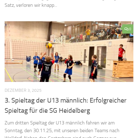
Satz, verloren wir knapp...
0
DEZEMBER 3, 2025
3. Spieltag der U13 männlich: Erfolgreicher
Spieltag für die SG Heidelberg
Zum dritten Spieltag der U13 männlich fahren wir am
Sonntag, den 30.11.25, mit unseren beiden Teams nach