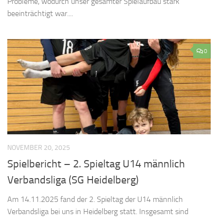
Probleme, wodurch unser gesamter Spielaufbau stark
beeinträchtigt war....
0
NOVEMBER 20, 2025
Spielbericht – 2. Spieltag U14 männlich
Verbandsliga (SG Heidelberg)
Am 14.11.2025 fand der 2. Spieltag der U14 männlich
Verbandsliga bei uns in Heidelberg statt. Insgesamt sind