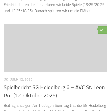
Friedrichshafen. Leider verloren wir beide Spiele (19:25/20:25
und 12:25/18:25). Danach spielten wir um die Plätze...
0
OKTOBER 12, 2025
Spielbericht SG Heidelberg 6 – AVC St. Leon
Rot (12. Oktober 2025)
Beitrag anzeigen Am heutigen Sonntag trat die SG Heidelberg