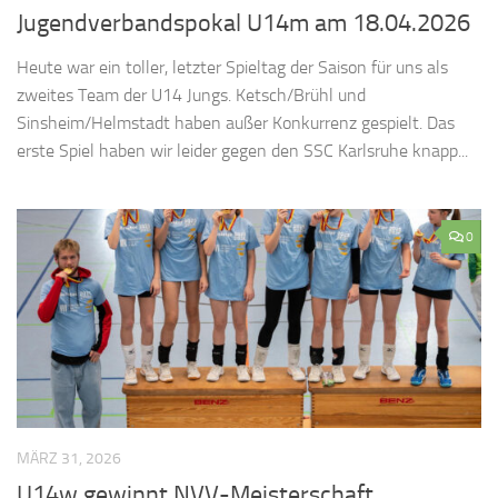
Jugendverbandspokal U14m am 18.04.2026
Heute war ein toller, letzter Spieltag der Saison für uns als
zweites Team der U14 Jungs. Ketsch/Brühl und
Sinsheim/Helmstadt haben außer Konkurrenz gespielt. Das
erste Spiel haben wir leider gegen den SSC Karlsruhe knapp...
0
MÄRZ 31, 2026
U14w gewinnt NVV-Meisterschaft