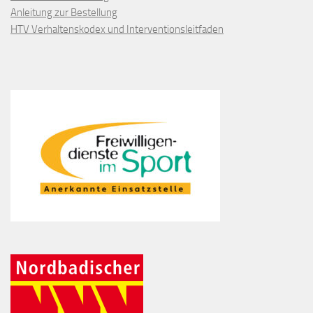
Anleitung zur Bestellung
HTV Verhaltenskodex und Interventionsleitfaden