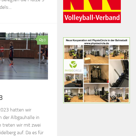
els:...
0
3
2023 hatten wir
n der Albgauhalle in
n treten wir mit zwei
elberg auf. Da es für