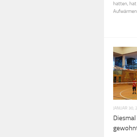
hatten, hat
Aufwärmen f
JANUAR 30, 
Diesmal 
gewohnt