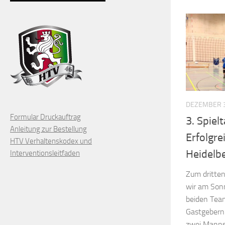
DEZEMBER 3
Formular Druckauftrag
3. Spiel
Anleitung zur Bestellung
Erfolgre
HTV Verhaltenskodex und
Heidelb
Interventionsleitfaden
Zum dritten
wir am Sonn
beiden Tea
Gastgebern 
zwei Mannsc