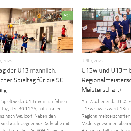
0
, 2025
JUNI 3, 2025
tag der U13 männlich:
U13w und U13m b
icher Spieltag für die SG
Regionalmeisters
erg
Meisterschaft)
 Spieltag der U13 männlich fahren
Am Wochenende 31.05./
tag, den 30.11.25, mit unseren
U13w sowie zwei U13m-
ms nach Walldorf. Neben den
Regionalmeisterschaften i
sind auch Gegner aus Karlsruhe mit
Mädels gewannen überra
haften dabei. Die SGH 1 gewinnt...
Bronzemedaille, die Jungs