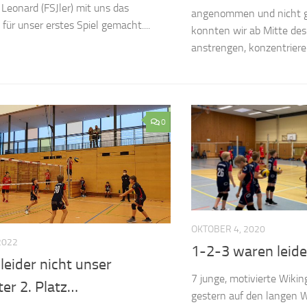
 Leonard (FSJler) mit uns das
angenommen und nicht gu
ür unser erstes Spiel gemacht....
konnten wir ab Mitte des
anstrengen, konzentrieren
0
OKTOBER 4, 2020
2022
1-2-3 waren leide
leider nicht unser
7 junge, motivierte Wiki
er 2. Platz…
gestern auf den langen 