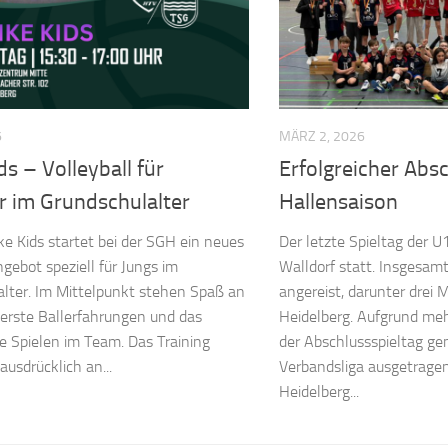
6
MÄRZ 2, 2026
ds – Volleyball für
Erfolgreicher Abs
r im Grundschulalter
Hallensaison
ke Kids startet bei der SGH ein neues
Der letzte Spieltag der U
ngebot speziell für Jungs im
Walldorf statt. Insgesa
lter. Im Mittelpunkt stehen Spaß an
angereist, darunter drei
erste Ballerfahrungen und das
Heidelberg. Aufgrund me
 Spielen im Team. Das Training
der Abschlussspieltag ge
 ausdrücklich an...
Verbandsliga ausgetragen
Heidelberg...