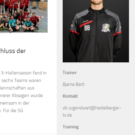
chluss der
13-Hallensaison fand in
Trainer
mt sechs Teams waren
Bjarne Bartl
 Mannschaften aus
hrerer Absagen wurde
Kontakt
meinsam in der
vb-jugendwart@heidelberger-
. Für die SG
tv.de
Training