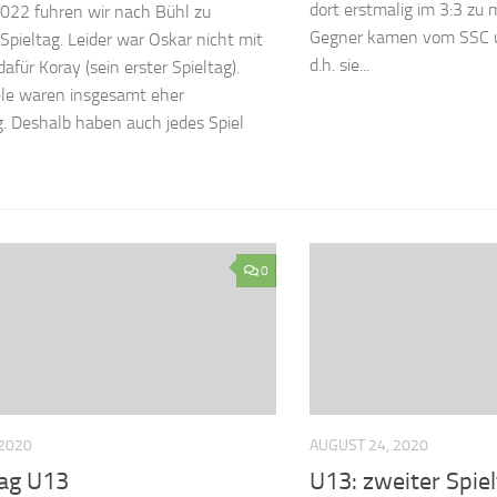
dort erstmalig im 3:3 zu 
022 fuhren wir nach Bühl zu
Gegner kamen vom SSC un
Spieltag. Leider war Oskar nicht mit
d.h. sie...
dafür Koray (sein erster Spieltag).
ele waren insgesamt eher
. Deshalb haben auch jedes Spiel
0
 2020
AUGUST 24, 2020
tag U13
U13: zweiter Spie