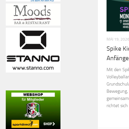
MAI 19, 202
Spike Ki
Anfänge
Mit den Spi
Volleyballa
Grundschula
Bewegung, 
gemeinsame
richtet sich