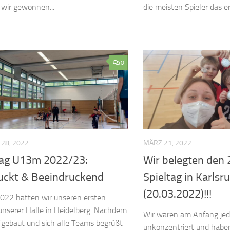
wir gewonnen...
die meisten Spieler das ers
0
28, 2022
MÄRZ 21, 2022
ltag U13m 2022/23:
Wir belegten den 
uckt & Beeindruckend
Spieltag in Karlsr
(20.03.2022)!!!
022 hatten wir unseren ersten
 unserer Halle in Heidelberg. Nachdem
Wir waren am Anfang jed
ufgebaut und sich alle Teams begrüßt
unkonzentriert und haben