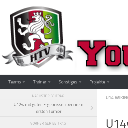
Zum Inhalt springen
Teams
Trainer
Sonstiges
Projekte
NÄCHSTER BEITRAG
U14 WIKIN
U12w mit guten Ergebnissen bei ihrem
ersten Turnier
U14w
VORHERIGER BEITRAG