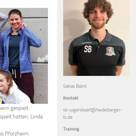
Sakias Balint
Kontakt
eim gespielt.
vb-jugendwart@heidelberger-
pielt hatten. Linda
tv.de
Training
us Pforzheim.