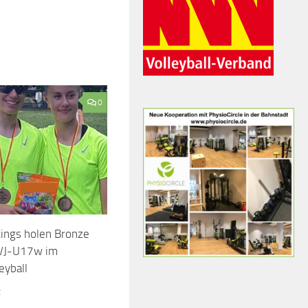
0
ings holen Bronze
NVJ-U17w im
eyball
2