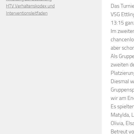
Das Turnie
HTV Verhaltenskodex und
Interventionsleitfaden
VSG Ettlin
13:15 gan
Im zweiten
chancenlo
aber schon
Als Grupp
zweiten de
Platzierun
Diesmal wa
Gruppenspi
wir am End
Es spielten
Matylda, L
Olivia, El
Betreut vo