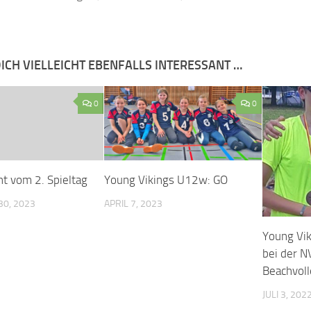
ICH VIELLEICHT EBENFALLS INTERESSANT …
0
0
ht vom 2. Spieltag
Young Vikings U12w: GO
0, 2023
APRIL 7, 2023
Young Vik
bei der 
Beachvoll
JULI 3, 202