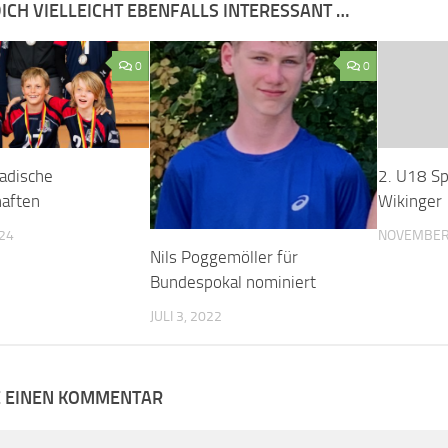
ICH VIELLEICHT EBENFALLS INTERESSANT …
0
0
adische
2. U18 Sp
haften
Wikinger
024
NOVEMBER 
Nils Poggemöller für
Bundespokal nominiert
JULI 3, 2022
E EINEN KOMMENTAR