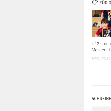
FÜR D
U12 nordb
Meistersc
APRIL 17, 2
SCHREIB