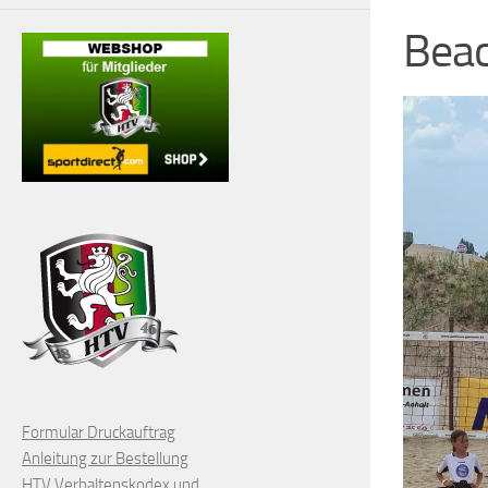
Beac
Formular Druckauftrag
Anleitung zur Bestellung
HTV Verhaltenskodex und