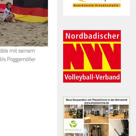
Köble mit seinem
Nils Poggemöller