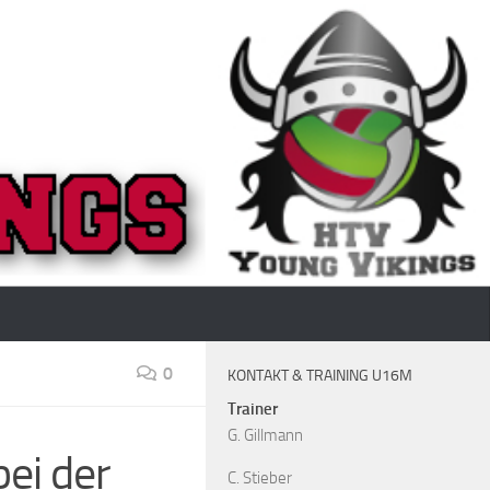
0
KONTAKT & TRAINING U16M
Trainer
G. Gillmann
bei der
C. Stieber