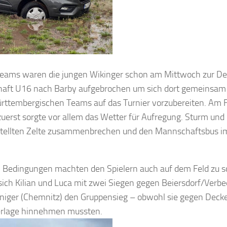
Teams waren die jungen Wikinger schon am Mittwoch zur D
haft U16 nach Barby aufgebrochen um sich dort gemeinsam
ttembergischen Teams auf das Turnier vorzubereiten. Am F
zuerst sorgte vor allem das Wetter für Aufregung. Sturm und 
stellten Zelte zusammenbrechen und den Mannschaftsbus 
n Bedingungen machten den Spielern auch auf dem Feld zu 
sich Kilian und Luca mit zwei Siegen gegen Beiersdorf/Verb
nniger (Chemnitz) den Gruppensieg – obwohl sie gegen Deck
erlage hinnehmen mussten.