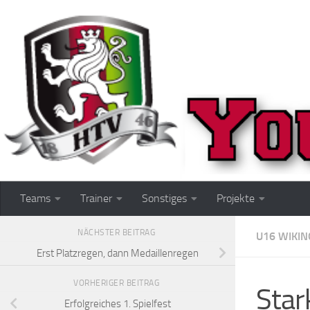
Zum Inhalt springen
Teams
Trainer
Sonstiges
Projekte
NÄCHSTER BEITRAG
U16 WIKIN
Erst Platzregen, dann Medaillenregen
VORHERIGER BEITRAG
Star
Erfolgreiches 1. Spielfest