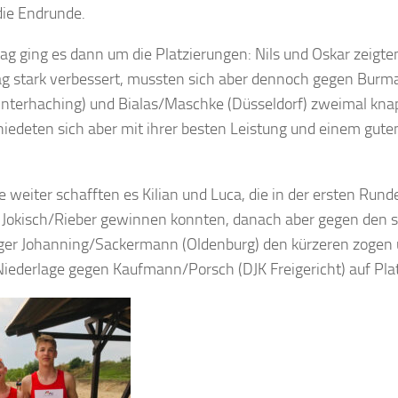
die Endrunde.
g ging es dann um die Platzierungen: Nils und Oskar zeigte
ag stark verbessert, mussten sich aber dennoch gegen Bu
Unterhaching) und Bialas/Maschke (Düsseldorf) zweimal kn
iedeten sich aber mit ihrer besten Leistung und einem gute
 weiter schafften es Kilian und Luca, die in der ersten Rund
r Jokisch/Rieber gewinnen konnten, danach aber gegen den 
eger Johanning/Sackermann (Oldenburg) den kürzeren zogen 
iederlage gegen Kaufmann/Porsch (DJK Freigericht) auf Plat