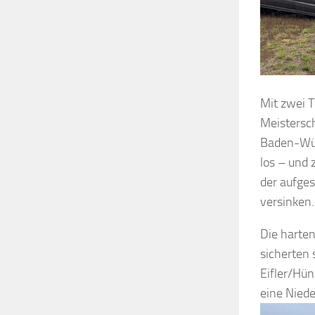
Mit zwei 
Meistersc
Baden-Wür
los – und 
der aufge
versinken.
Die harte
sicherten 
Eifler/Hü
eine Nied