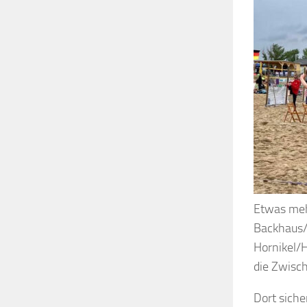
Etwas meh
Backhaus/
Hornikel/H
die Zwisc
Dort siche