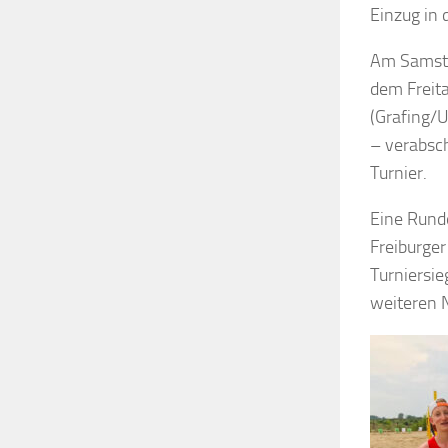
Einzug in 
Am Samsta
dem Freit
(Grafing/
– verabsch
Turnier.
Eine Runde
Freiburge
Turniersi
weiteren N