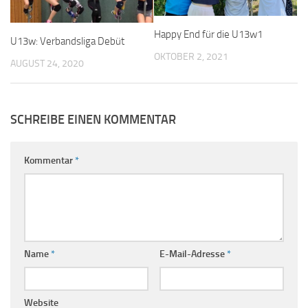
Happy End für die U13w1
U13w: Verbandsliga Debüt
OKTOBER 2, 2021
AUGUST 24, 2020
SCHREIBE EINEN KOMMENTAR
Kommentar
*
Name
*
E-Mail-Adresse
*
Website