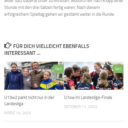
Jeder Satz dauerte unter 20 Minuten, wodurch wir nach knapp einer
Stunde mit den drei Sätzen fertig waren. Nach diesem
erfolgreichem Spieltag gehen wir gestärkt weiter in die Runde.
FÜR DICH VIELLEICHT EBENFALLS
INTERESSANT …
0
0
U13w2 parkt nicht nur in der
U14w im Landesliga-Finale
Landesliga
OKTOBER 11, 2022
MÄRZ 19, 2023