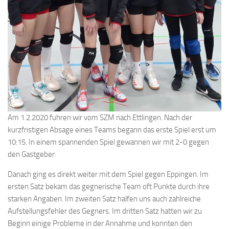
Am 1.2.2020 fuhren wir vom SZM nach Ettlingen. Nach der
kurzfristigen Absage eines Teams begann das erste Spiel erst um
10:15. In einem spannenden Spiel gewannen wir mit 2-0 gegen
den Gastgeber.
Danach ging es direkt weiter mit dem Spiel gegen Eppingen. Im
ersten Satz bekam das gegnerische Team oft Punkte durch ihre
starken Angaben. Im zweiten Satz halfen uns auch zahlreiche
Aufstellungsfehler des Gegners. Im dritten Satz hatten wir zu
Beginn einige Probleme in der Annahme und konnten den