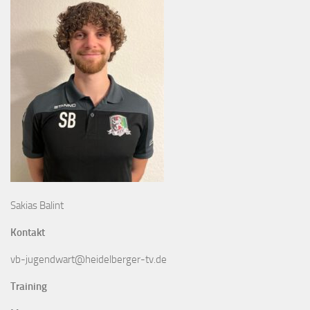
Sakias Balint
Kontakt
vb-jugendwart@heidelberger-tv.de
Training