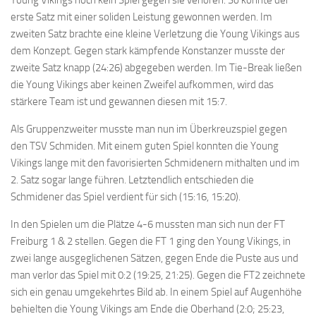
Young Vikings noch kein Spiel gegen sie verloren. So konnte der
erste Satz mit einer soliden Leistung gewonnen werden. Im
zweiten Satz brachte eine kleine Verletzung die Young Vikings aus
dem Konzept. Gegen stark kämpfende Konstanzer musste der
zweite Satz knapp (24:26) abgegeben werden. Im Tie-Break ließen
die Young Vikings aber keinen Zweifel aufkommen, wird das
stärkere Team ist und gewannen diesen mit 15:7.
Als Gruppenzweiter musste man nun im Überkreuzspiel gegen
den TSV Schmiden. Mit einem guten Spiel konnten die Young
Vikings lange mit den favorisierten Schmidenern mithalten und im
2. Satz sogar lange führen. Letztendlich entschieden die
Schmidener das Spiel verdient für sich (15:16, 15:20).
In den Spielen um die Plätze 4-6 mussten man sich nun der FT
Freiburg 1 & 2 stellen. Gegen die FT 1 ging den Young Vikings, in
zwei lange ausgeglichenen Sätzen, gegen Ende die Puste aus und
man verlor das Spiel mit 0:2 (19:25, 21:25). Gegen die FT2 zeichnete
sich ein genau umgekehrtes Bild ab. In einem Spiel auf Augenhöhe
behielten die Young Vikings am Ende die Oberhand (2:0; 25:23,