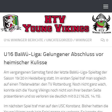
Zum Inhalt springen
U16 WIKINGER BERICHTE
/
UNCATEGORIZED
/
WIKINGER
0
U16 BaWü-Liga: Gelungener Abschluss vor
heimischer Kulisse
Am vergangenen Samstag fand der letzte BaWü-Liga-Spieltag der
Saison 19/20 in Heidelberg statt. Im ersten Spiel traf man sogleich
auf einen Titelanwärter: den TV Rottenburg. Noch nicht ganz wach,
konnte sich die Young Vikings noch nicht von ihrer besten Seite
präsentieren und so verloren sie deutlich mit 0:2 (16:25, 14:15).
Im nächsten Spiel traf man auf den USC Konstanz. Bisher hatten die