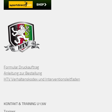
Formular Druckauftrag
Anleitung zur Bestellung
HTV Verhaltenskodex und Interventionsleitfaden
KONTAKT & TRAINING U13W
Trainer