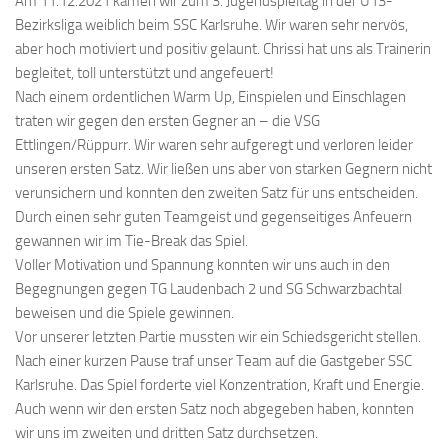
Am 11.12.2021 kamen wir zum 3. Jugendspieltag in der U13-
Bezirksliga weiblich beim SSC Karlsruhe. Wir waren sehr nervös,
aber hoch motiviert und positiv gelaunt. Chrissi hat uns als Trainerin
begleitet, toll unterstützt und angefeuert!
Nach einem ordentlichen Warm Up, Einspielen und Einschlagen
traten wir gegen den ersten Gegner an – die VSG
Ettlingen/Rüppurr. Wir waren sehr aufgeregt und verloren leider
unseren ersten Satz. Wir ließen uns aber von starken Gegnern nicht
verunsichern und konnten den zweiten Satz für uns entscheiden.
Durch einen sehr guten Teamgeist und gegenseitiges Anfeuern
gewannen wir im Tie-Break das Spiel.
Voller Motivation und Spannung konnten wir uns auch in den
Begegnungen gegen TG Laudenbach 2 und SG Schwarzbachtal
beweisen und die Spiele gewinnen.
Vor unserer letzten Partie mussten wir ein Schiedsgericht stellen.
Nach einer kurzen Pause traf unser Team auf die Gastgeber SSC
Karlsruhe. Das Spiel forderte viel Konzentration, Kraft und Energie.
Auch wenn wir den ersten Satz noch abgegeben haben, konnten
wir uns im zweiten und dritten Satz durchsetzen.