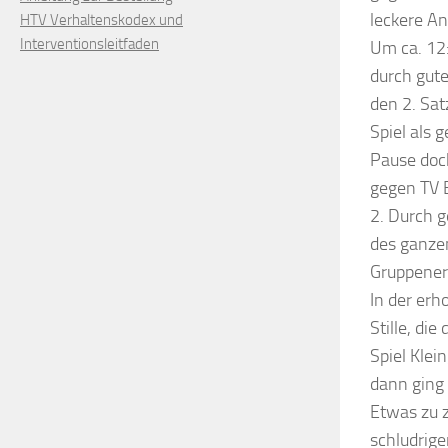
leckere A
HTV Verhaltenskodex und
Interventionsleitfaden
Um ca. 12:
durch gut
den 2. Sat
Spiel als 
Pause doc
gegen TV B
2. Durch g
des ganzen
Gruppener
In der erh
Stille, di
Spiel Klei
dann ging 
Etwas zu z
schludrige