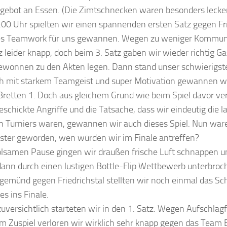
ngebot an Essen. (Die Zimtschnecken waren besonders lecker
00 Uhr spielten wir einen spannenden ersten Satz gegen Fri
es Teamwork für uns gewannen. Wegen zu weniger Kommunik
z leider knapp, doch beim 3. Satz gaben wir wieder richtig G
gewonnen zu den Akten legen. Dann stand unser schwierigst
h mit starkem Teamgeist und super Motivation gewannen wi
retten 1. Doch aus gleichem Grund wie beim Spiel davor ver
eschickte Angriffe und die Tatsache, dass wir eindeutig die
 Turniers waren, gewannen wir auch dieses Spiel. Nun ware
ster geworden, wen würden wir im Finale antreffen?
olsamen Pause gingen wir draußen frische Luft schnappen u
e dann durch einen lustigen Bottle-Flip Wettbewerb unterbro
ngemünd gegen Friedrichstal stellten wir noch einmal das Sc
es ins Finale.
uversichtlich starteten wir in den 1. Satz. Wegen Aufschlag
m Zuspiel verloren wir wirklich sehr knapp gegen das Team 