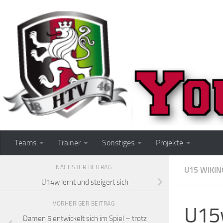
Zum Inhalt springen
Teams
Trainer
Sonstiges
Projekte
NÄCHSTER BEITRAG
U15 WIKIN
U14w lernt und steigert sich
VORHERIGER BEITRAG
U15w
Damen 5 entwickelt sich im Spiel – trotz