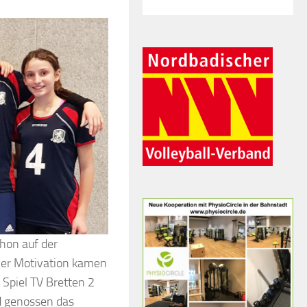
chon auf der
ler Motivation kamen
 Spiel TV Bretten 2
d genossen das