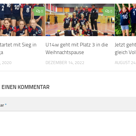
0
0
artet mit Sieg in
U14w geht mit Platz 3 in die
Jetzt geh
ga
Weihnachtspause
gleich Vol
, 2020
DEZEMBER 14, 2022
AUGUST 24
E EINEN KOMMENTAR
ar
*