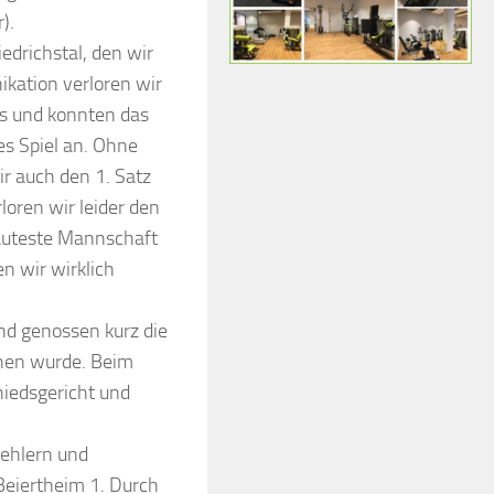
).
edrichstal, den wir
ation verloren wir
as und konnten das
es Spiel an. Ohne
r auch den 1. Satz
loren wir leider den
 lauteste Mannschaft
n wir wirklich
nd genossen kurz die
chen wurde. Beim
hiedsgericht und
fehlern und
Beiertheim 1. Durch