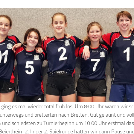
ging es mal wieder total früh los. Um 8:00 Uhr waren wir s
unterwegs und bretterten nach Bretten. Gut gelaunt und vol
n und schiedsten zu Turnierbeginn um 10:00 Uhr erstmal das
eiertheim 2. In der 2. Spielrunde hatten wir dann Pause un