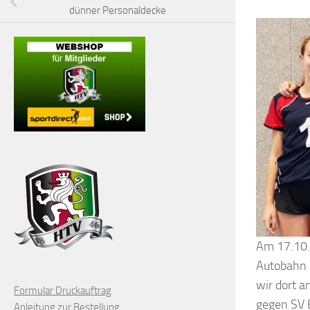
dünner Personaldecke
Am 17.10. 
Autobahn 
wir dort a
Formular Druckauftrag
gegen SV B
Anleitung zur Bestellung