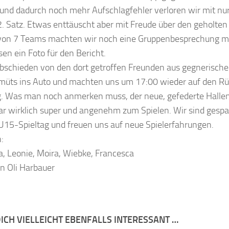
 und dadurch noch mehr Aufschlagfehler verloren wir mit nu
. Satz. Etwas enttäuscht aber mit Freude über den geholten 
 von 7 Teams machten wir noch eine Gruppenbesprechung mi
en ein Foto für den Bericht.
bschieden von den dort getroffen Freunden aus gegnerische
müts ins Auto und machten uns um 17:00 wieder auf den R
g. Was man noch anmerken muss, der neue, gefederte Halle
ar wirklich super und angenehm zum Spielen. Wir sind gespa
U15-Spieltag und freuen uns auf neue Spielerfahrungen.
:
a, Leonie, Moira, Wiebke, Francesca
n Oli Harbauer
ICH VIELLEICHT EBENFALLS INTERESSANT …