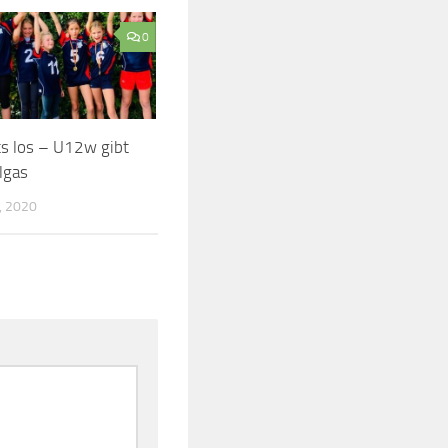
0
ts los – U12w gibt
lgas
, 2020