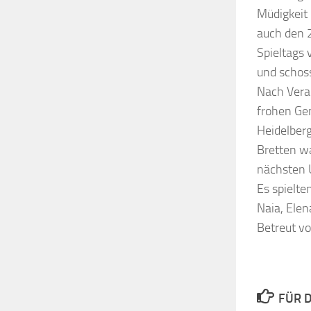
Müdigkeit
auch den 2
Spieltags
und schoss
Nach Vera
frohen Ge
Heidelber
Bretten w
nächsten 
Es spielten
Naia, Elen
Betreut vo
FÜR D