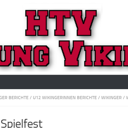
GER BERICHTE
/
U12 WIKINGERINNEN BERICHTE
/
WIKINGER
/
Spielfest