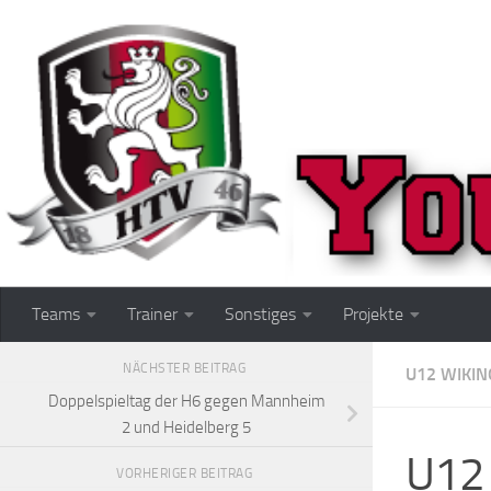
Zum Inhalt springen
Teams
Trainer
Sonstiges
Projekte
NÄCHSTER BEITRAG
U12 WIKIN
Doppelspieltag der H6 gegen Mannheim
2 und Heidelberg 5
U12 
VORHERIGER BEITRAG