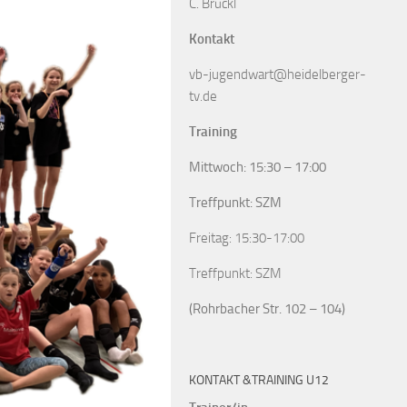
C. Brückl
Kontakt
vb-jugendwart@heidelberger-
tv.de
Training
Mittwoch: 15:30 – 17:00
Treffpunkt: SZM
Freitag: 15:30-17:00
Treffpunkt: SZM
(Rohrbacher Str. 102 – 104)
KONTAKT &TRAINING U12