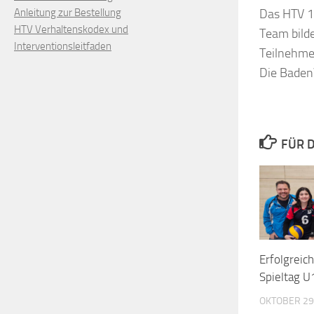
Das HTV 1 
Anleitung zur Bestellung
HTV Verhaltenskodex und
Team bilde
Interventionsleitfaden
Teilnehmer
Die Baden
FÜR D
Erfolgreic
Spieltag 
OKTOBER 29