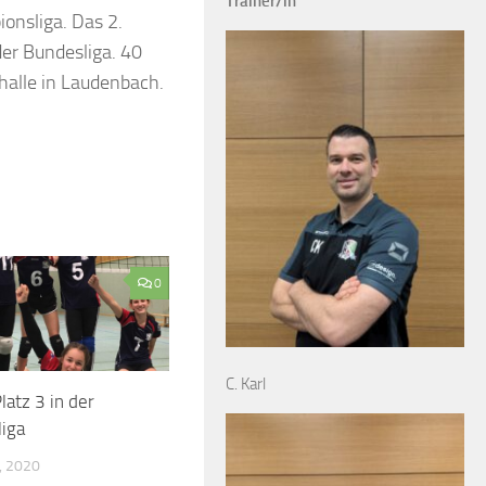
Trainer/in
onsliga. Das 2.
der Bundesliga. 40
halle in Laudenbach.
0
C. Karl
atz 3 in der
iga
, 2020