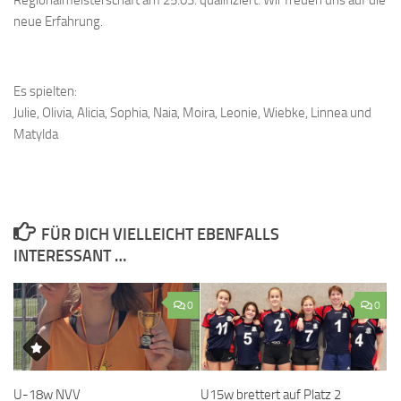
Regionalmeisterschaft am 25.03. qualifiziert. Wir freuen uns auf die
neue Erfahrung.
Es spielten:
Julie, Olivia, Alicia, Sophia, Naia, Moira, Leonie, Wiebke, Linnea und
Matylda
FÜR DICH VIELLEICHT EBENFALLS
INTERESSANT …
0
0
U-18w NVV
U15w brettert auf Platz 2