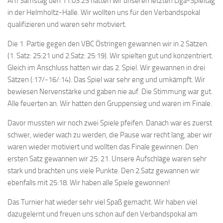
Am Samstag den 11.03.23 hatten wir unseren letzten Liga-Spieltag
in der Helmholtz-Halle. Wir wollten uns für den Verbandspokal
qualifizieren und waren sehr motiviert.
Die 1. Partie gegen den VBC Östringen gewannen wir in 2 Sätzen.
(1. Satz: 25:21 und 2.Satz: 25:19). Wir spielten gut und konzentriert.
Gleich im Anschluss hatten wir das 2. Spiel. Wir gewannen in drei
Sätzen (:17/-16/:14). Das Spiel war sehr eng und umkämpft. Wir
bewiesen Nervenstärke und gaben nie auf. Die Stimmung war gut.
Alle feuerten an. Wir hatten den Gruppensieg und waren im Finale.
Davor mussten wir noch zwei Spiele pfeifen. Danach war es zuerst
schwer, wieder wach zu werden, die Pause war recht lang, aber wir
waren wieder motiviert und wollten das Finale gewinnen. Den
ersten Satz gewannen wir 25: 21. Unsere Aufschläge waren sehr
stark und brachten uns viele Punkte. Den 2.Satz gewannen wir
ebenfalls mit 25:18. Wir haben alle Spiele gewonnen!
Das Turnier hat wieder sehr viel Spaß gemacht. Wir haben viel
dazugelernt und freuen uns schon auf den Verbandspokal am