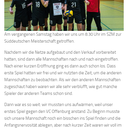
Am vergangenen Samstag haben wir uns um 8.30 Uhr im SZM zur
Süddeutschen Meisterschaft getroffen.
Nachdem wir die Netze aufgebaut und den Verkauf vorbereitet
hatten, sind dann alle Mannschaften nach und nach eingetroffen.
Nach einer kurzen Eröffnung ging es dann auch schon los. Dass
erste Spiel hatten wir frei und wir nutzten die Zeit, um die anderen
Mannschaften zu beobachten. Als wir den anderen Mannschaften
zugeschaut haben waren wir alle sehr verblüfft, wie gut manche
Spieler der anderen Teams schon sind.
Dann war es so weit: wir mussten uns aufwärmen, weil unser
erstes Spiel gegen den VC Offenburg anstand. Zu Beginn musste
sich unsere Mannschaft noch ein bisschen ins Spiel finden und die
Anfangsnervosität ablegen, aber nach kurzer Zeit waren wir voll im