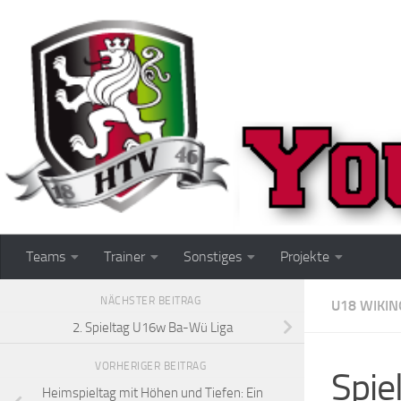
Zum Inhalt springen
Teams
Trainer
Sonstiges
Projekte
NÄCHSTER BEITRAG
U18 WIKIN
2. Spieltag U16w Ba-Wü Liga
VORHERIGER BEITRAG
Spie
Heimspieltag mit Höhen und Tiefen: Ein