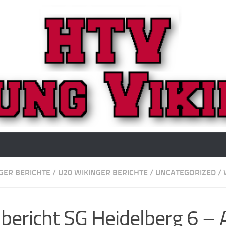
GER BERICHTE
/
U20 WIKINGER BERICHTE
/
UNCATEGORIZED
/
lbericht SG Heidelberg 6 – 