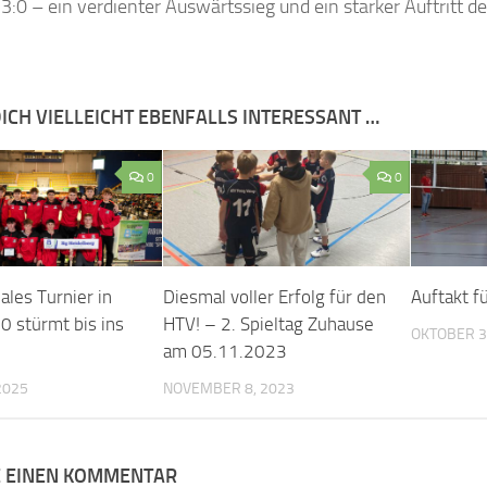
3:0 – ein verdienter Auswärtssieg und ein starker Auftritt d
ICH VIELLEICHT EBENFALLS INTERESSANT …
0
0
ales Turnier in
Diesmal voller Erfolg für den
Auftakt f
20 stürmt bis ins
HTV! – 2. Spieltag Zuhause
OKTOBER 3
am 05.11.2023
2025
NOVEMBER 8, 2023
E EINEN KOMMENTAR