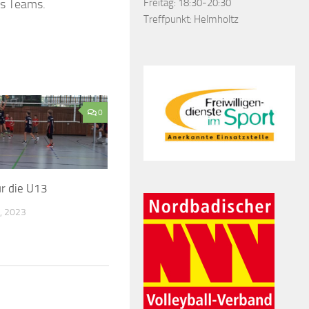
Freitag: 18:30-20:30
es Teams.
Treffpunkt: Helmholtz
0
ür die U13
, 2023