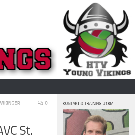
WIKINGER
0
KONTAKT & TRAINING U18M
AVC St.