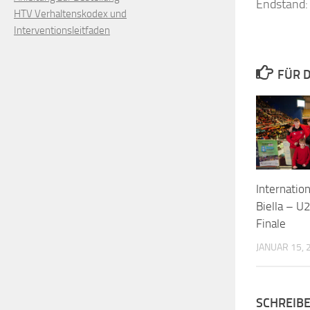
Endstand: 
HTV Verhaltenskodex und
Interventionsleitfaden
FÜR D
Internation
Biella – U
Finale
JANUAR 15, 
SCHREIB