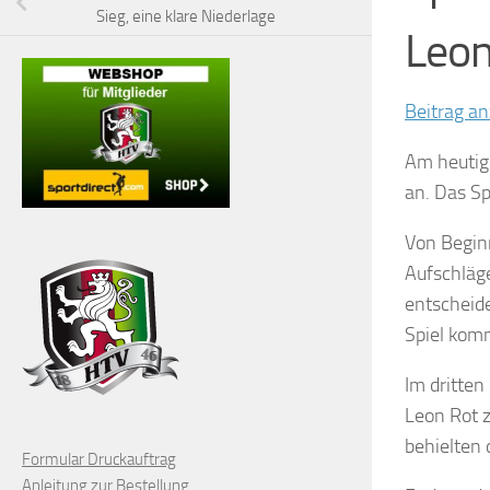
Sieg, eine klare Niederlage
Leon
Beitrag a
Am heutige
an. Das Sp
Von Beginn
Aufschläg
entscheide
Spiel komm
Im dritten
Leon Rot z
behielten 
Formular Druckauftrag
Anleitung zur Bestellung