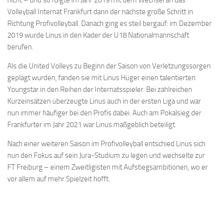
nicht – und so folgte im Jahr 2019 mit dem Wechsel an das
Volleyball Internat Frankfurt dann der nächste große Schritt in
Richtung Profivolleyball. Danach ging es steil bergauf: im Dezember
2019 wurde Linus in den Kader der U18 Nationalmannschaft
berufen.
Als die United Volleys zu Beginn der Saison von Verletzungssorgen
geplagt wurden, fanden sie mit Linus Hüger einen talentierten
Youngstar in den Reihen der Internatsspieler. Bei zahlreichen
Kurzeinsätzen überzeugte Linus auch in der ersten Liga und war
nun immer häufiger bei den Profis dabei. Auch am Pokalsieg der
Frankfurter im Jahr 2021 war Linus maßgeblich beteiligt.
Nach einer weiteren Saison im Profivolleyball entschied Linus sich
nun den Fokus auf sein Jura-Studium zu legen und wechselte zur
FT Freiburg – einem Zweitligisten mit Aufstiegsambitionen, wo er
vor allem auf mehr Spielzeit hofft.