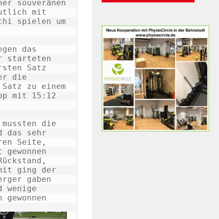
er souveränen 
tlich mit 
hi spielen um 
gen das 
 starteten 
sten Satz 
r die 
Satz zu einem 
p mit 15:12 
mussten die 
 das sehr 
en Seite, 
 gewonnen 
ückstand, 
it ging der 
rger gaben 
 wenige 
 gewonnen 