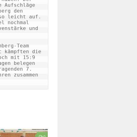
 Aufschläge 
erg den 
o leicht auf. 
l nochmal 
enstärke und 
berg-Team 
 kämpften die 
ch mit 15:9 
gen belegen 
agenden 7. 
ren zusammen 
0