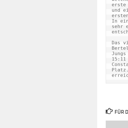
erste
und e
erste
In ei
sehr 
entsc
Das v
Berte
Jungs
15:11
Const
Platz
errei
FÜR D