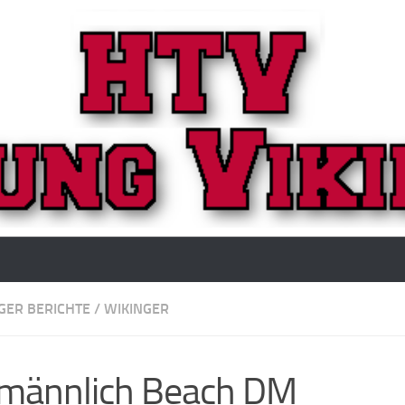
GER BERICHTE
/
WIKINGER
männlich Beach DM