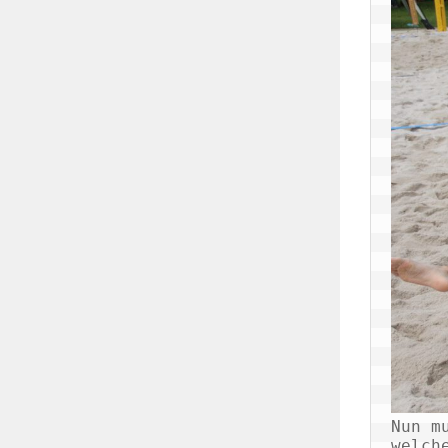
Nun m
welch