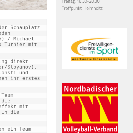
Freitag: 18:30-20:30
Treffpunkt: Helmholtz
er Schauplatz 
den 
) / Michael 
 Turnier mit 
ng direkt 
r/Stoyanov). 
onsti und 
en ihr erstes 
Team 
die 
ffekt mit 
in die 
n ein Team 