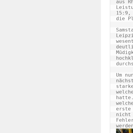
aus R
Leist
15:9,
die P
Samst
Leipz
wesen
deutl
Müdig
hochk
durch
Um nu
nächs
stark
welch
hatte
welch
erste
nicht
Fehle