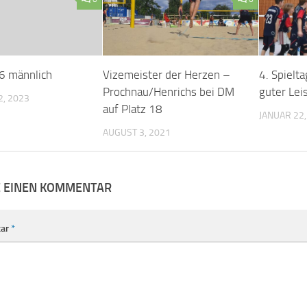
6 männlich
Vizemeister der Herzen –
4. Spielt
Prochnau/Henrichs bei DM
guter Lei
, 2023
auf Platz 18
JANUAR 22,
AUGUST 3, 2021
E EINEN KOMMENTAR
ar
*