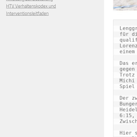
HTV Verhaltenskodex und
Interventionsleitfaden
Lengg
für d
quali
Loren
einem
Das e
gegen
Trotz
Michi
Spiel
Der z
Bunge
Heide
6:15,
Zwisc
Hier 