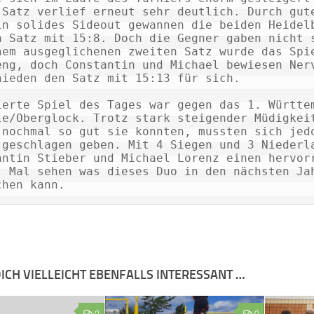
 Satz verlief erneut sehr deutlich. Durch gute
in solides Sideout gewannen die beiden Heidelb
n Satz mit 15:8. Doch die Gegner gaben nicht s
nem ausgeglichenen zweiten Satz wurde das Spie
eng, doch Constantin und Michael bewiesen Nerv
hieden den Satz mit 15:13 für sich.

ierte Spiel des Tages war gegen das 1. Württem
le/Oberglock. Trotz stark steigender Müdigkeit
 nochmal so gut sie konnten, mussten sich jedo
 geschlagen geben. Mit 4 Siegen und 3 Niederla
antin Stieber und Michael Lorenz einen hervorr
. Mal sehen was dieses Duo in den nächsten Jah
chen kann.
ICH VIELLEICHT EBENFALLS INTERESSANT …
0
0