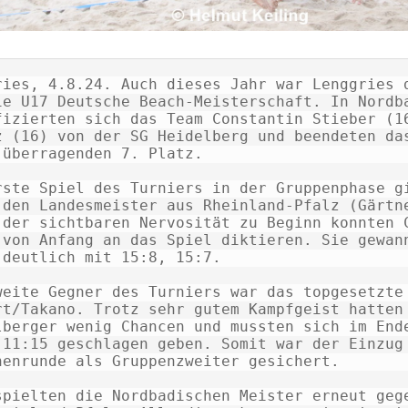
ries, 4.8.24. Auch dieses Jahr war Lenggries d
ie U17 Deutsche Beach-Meisterschaft. In Nordba
fizierten sich das Team Constantin Stieber (16
z (16) von der SG Heidelberg und beendeten das
 überragenden 7. Platz. 

rste Spiel des Turniers in der Gruppenphase gi
 den Landesmeister aus Rheinland-Pfalz (Gärtne
 der sichtbaren Nervosität zu Beginn konnten C
 von Anfang an das Spiel diktieren. Sie gewann
 deutlich mit 15:8, 15:7. 

weite Gegner des Turniers war das topgesetzte 
rt/Takano. Trotz sehr gutem Kampfgeist hatten 
lberger wenig Chancen und mussten sich im Ende
 11:15 geschlagen geben. Somit war der Einzug 
henrunde als Gruppenzweiter gesichert. 

spielten die Nordbadischen Meister erneut gege