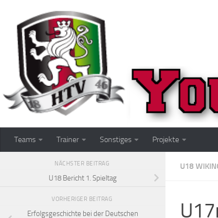
Zum Inhalt springen
Teams
Trainer
Sonstiges
Projekte
NÄCHSTER BEITRAG
U18 WIKIN
U18 Bericht 1. Spieltag
VORHERIGER BEITRAG
U17
Erfolgsgeschichte bei der Deutschen