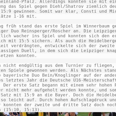
heinland-Pfalz. Allerdings konnten sie mit ein
ung das Spiel gegen Diehl/Shatrov ziemlich deu
 15:9 gewinnen. Somit war klar, Consti und Mic
lätze 1-16 mit. 

ag früh stand das erste Spiel im Winnerbaum ge
iger Duo Reinsperger/Roscher an. Die Leipziger
tlich wacher ins Spiel und konnten sich den er
ich mit 15:5 sichern. Als auch die Heidelberge
keit verdrängten, entwickelte sich der zweite 
lassigen Duell, in dem sich die Leipziger knap
setzen konnten. 

n nicht endgültig aus dem Turnier zu fliegen, 
ten Spiele gewonnen werden. Als Nächstes stand
e bayerische Duo Bein/Knoglinger auf der ander
es letztes Jahr die Deutsche U16-Meisterschaft
. Der erste Satz begann mit einem sehr hohen R
er nicht mehr aufgeholt werden konnte, und som
 Satz mit 15:9 an die Bayer. Doch die Heidelbe
 so leicht auf. Durch hohen Aufschlagdruck und
r konnten der zweite und dritte Satz doch noch