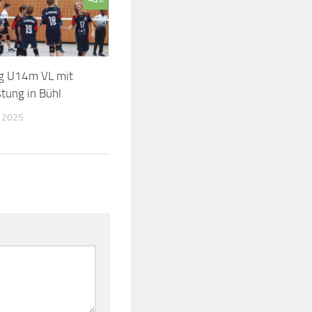
ag U14m VL mit
stung in Bühl
 2025