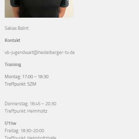
Sakias Balint
Kontakt
vb-jugendwart@heidelberger-tv.de
Training
Montag: 17:00 – 18:30
Treffpunkt: SZM
Donnerstag: 18:45 – 20:30
Treffpunkt: Helmholtz
U15w
Freitag: 18:30-20:00
Treffpunkt: Helmholtzhalle