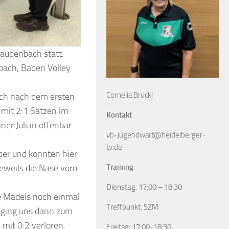
audenbach statt.
bach, Baden Volley
Cornelia Brückl
ch nach dem ersten
 mit 2:1 Sätzen im
Kontakt
ner Julian offenbar
vb-jugendwart@heidelberger-
tv.de
ber und konnten hier
Training
eweils die Nase vorn.
Dienstag: 17:00 – 18:30
e Mädels noch einmal
Treffpunkt: SZM
r ging uns dann zum
 mit 0:2 verloren.
Freitag: 17:00-18:30