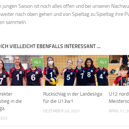
h jungen Saison ist noch alles offen und bei unseren Nachw
weiter nach oben gehen und von Spieltag zu Spieltag ihre P
en sammeln.
ICH VIELLEICHT EBENFALLS INTERESSANT …
0
0
rekter
Rückschlag in der Landesliga
U12 nord
tieg in die
für die U13w1
Meisters
ga
DEZEMBER 20, 2021
APRIL 17, 
2023