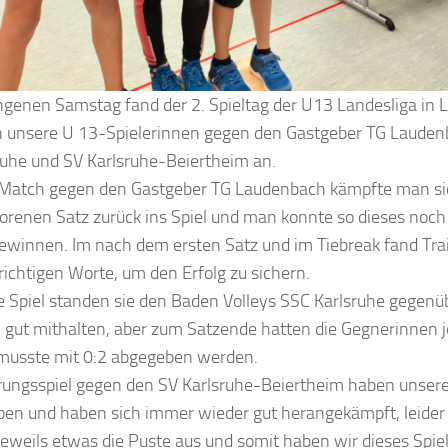
genen Samstag fand der 2. Spieltag der U13 Landesliga in L
en unsere U 13-Spielerinnen gegen den Gastgeber TG Lauden
ruhe und SV Karlsruhe-Beiertheim an.
 Match gegen den Gastgeber TG Laudenbach kämpfte man si
orenen Satz zurück ins Spiel und man konnte so dieses noch
ewinnen. Im nach dem ersten Satz und im Tiebreak fand Trai
richtigen Worte, um den Erfolg zu sichern.
 Spiel standen sie den Baden Volleys SSC Karlsruhe gegenü
 gut mithalten, aber zum Satzende hatten die Gegnerinnen j
 musste mit 0:2 abgegeben werden.
erungsspiel gegen den SV Karlsruhe-Beiertheim haben unser
eben und haben sich immer wieder gut herangekämpft, leide
eweils etwas die Puste aus und somit haben wir dieses Spiel