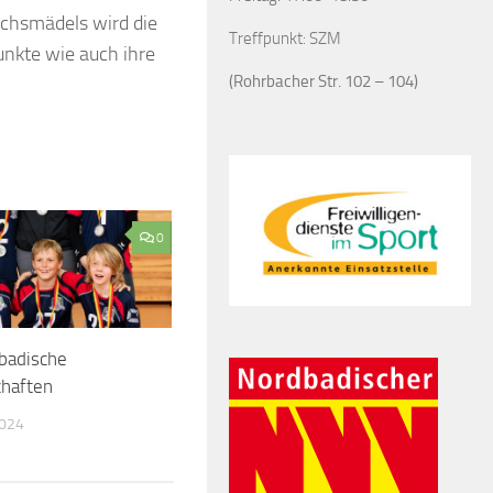
uchsmädels wird die
Treffpunkt: SZM
unkte wie auch ihre
(Rohrbacher Str. 102 – 104)
0
badische
chaften
2024