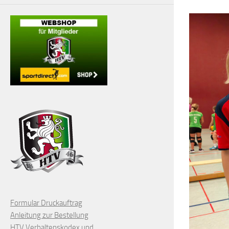
Formular Druckauftrag
Anleitung zur Bestellung
HTV Verhaltenskodex und