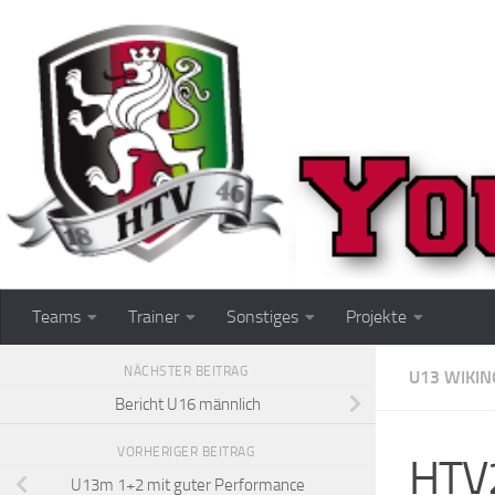
Zum Inhalt springen
Teams
Trainer
Sonstiges
Projekte
NÄCHSTER BEITRAG
U13 WIKIN
Bericht U16 männlich
VORHERIGER BEITRAG
HTV
U13m 1+2 mit guter Performance