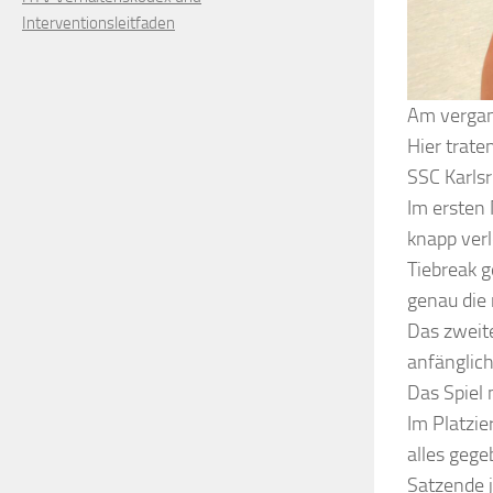
Interventionsleitfaden
Am vergan
Hier trat
SSC Karls
Im ersten
knapp verl
Tiebreak g
genau die 
Das zweite
anfänglich
Das Spiel
Im Platzi
alles geg
Satzende j