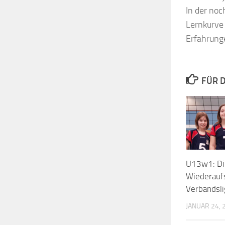
In der noc
Lernkurve 
Erfahrung
FÜR D
U13w1: Di
Wiederaufs
Verbandsli
JANUAR 24, 