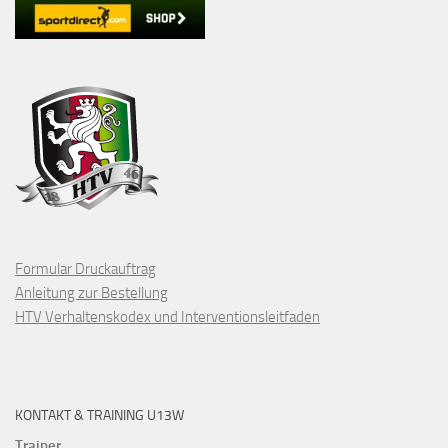
Formular Druckauftrag
Anleitung zur Bestellung
HTV Verhaltenskodex und Interventionsleitfaden
KONTAKT & TRAINING U13W
Trainer