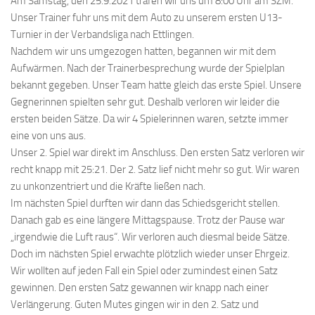
Am Samstag, den 25.9.2021 trafen wir uns um 8:00 Uhr am SZM.
Unser Trainer fuhr uns mit dem Auto zu unserem ersten U13-
Turnier in der Verbandsliga nach Ettlingen.
Nachdem wir uns umgezogen hatten, begannen wir mit dem
Aufwärmen. Nach der Trainerbesprechung wurde der Spielplan
bekannt gegeben. Unser Team hatte gleich das erste Spiel. Unsere
Gegnerinnen spielten sehr gut. Deshalb verloren wir leider die
ersten beiden Sätze. Da wir 4 Spielerinnen waren, setzte immer
eine von uns aus.
Unser 2. Spiel war direkt im Anschluss. Den ersten Satz verloren wir
recht knapp mit 25:21. Der 2. Satz lief nicht mehr so gut. Wir waren
zu unkonzentriert und die Kräfte ließen nach.
Im nächsten Spiel durften wir dann das Schiedsgericht stellen.
Danach gab es eine längere Mittagspause. Trotz der Pause war
„irgendwie die Luft raus“. Wir verloren auch diesmal beide Sätze.
Doch im nächsten Spiel erwachte plötzlich wieder unser Ehrgeiz.
Wir wollten auf jeden Fall ein Spiel oder zumindest einen Satz
gewinnen. Den ersten Satz gewannen wir knapp nach einer
Verlängerung. Guten Mutes gingen wir in den 2. Satz und