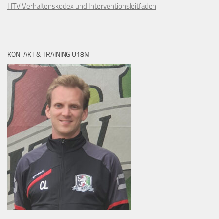
HTV Verhaltenskodex und Interventionsleitfaden
KONTAKT & TRAINING U18M