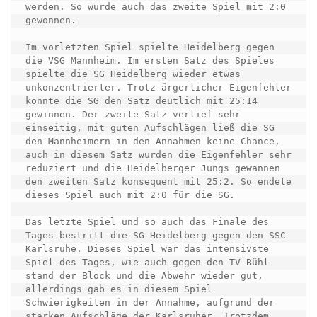
werden. So wurde auch das zweite Spiel mit 2:0 
gewonnen.

Im vorletzten Spiel spielte Heidelberg gegen 
die VSG Mannheim. Im ersten Satz des Spieles 
spielte die SG Heidelberg wieder etwas 
unkonzentrierter. Trotz ärgerlicher Eigenfehler 
konnte die SG den Satz deutlich mit 25:14 
gewinnen. Der zweite Satz verlief sehr 
einseitig, mit guten Aufschlägen ließ die SG 
den Mannheimern in den Annahmen keine Chance, 
auch in diesem Satz wurden die Eigenfehler sehr 
reduziert und die Heidelberger Jungs gewannen 
den zweiten Satz konsequent mit 25:2. So endete 
dieses Spiel auch mit 2:0 für die SG.

Das letzte Spiel und so auch das Finale des 
Tages bestritt die SG Heidelberg gegen den SSC 
Karlsruhe. Dieses Spiel war das intensivste 
Spiel des Tages, wie auch gegen den TV Bühl 
stand der Block und die Abwehr wieder gut, 
allerdings gab es in diesem Spiel 
Schwierigkeiten in der Annahme, aufgrund der 
starken Aufschläge der Karlsruher. Trotzdem 