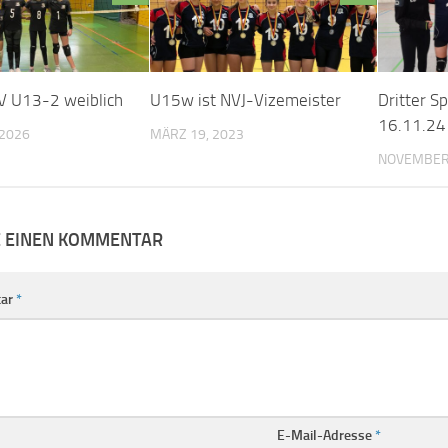
V U13-2 weiblich
U15w ist NVJ-Vizemeister
Dritter S
16.11.24
 2026
MÄRZ 19, 2023
NOVEMBER 
E EINEN KOMMENTAR
ar
*
E-Mail-Adresse
*