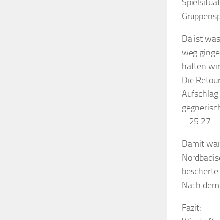
Spielsitua
Gruppensp
Da ist wa
weg gingen
hatten wir
Die Retour
Aufschlag 
gegnerisch
– 25:27
Damit ware
Nordbadis
bescherte
Nach dem 2
Fazit: