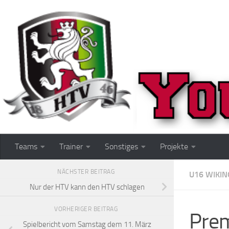
Zum Inhalt springen
Teams
Trainer
Sonstiges
Projekte
NÄCHSTER BEITRAG
U16 WIKIN
Nur der HTV kann den HTV schlagen
VORHERIGER BEITRAG
Prem
Spielbericht vom Samstag dem 11. März