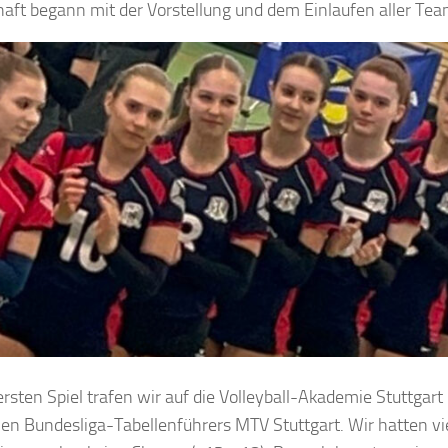
aft begann mit der Vorstellung und dem Einlaufen aller Tea
ersten Spiel trafen wir auf die Volleyball-Akademie Stuttgar
len Bundesliga-Tabellenführers MTV Stuttgart. Wir hatten vi