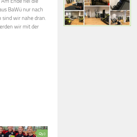
 Am Ende fiel die
 aus BaWü nur nach
 sind wir nahe dran.
werden wir mit der
0