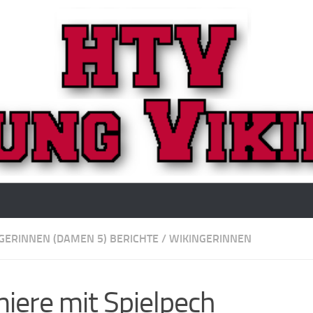
GERINNEN (DAMEN 5) BERICHTE
/
WIKINGERINNEN
iere mit Spielpech