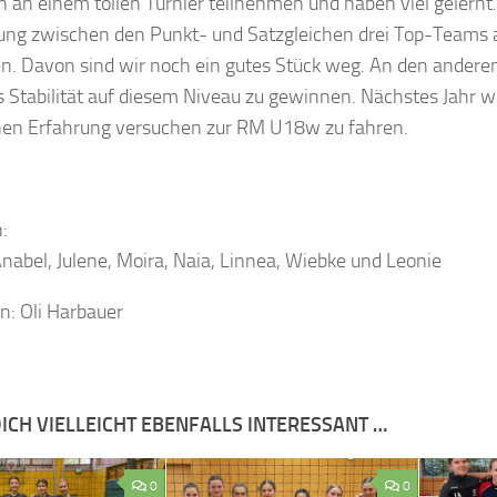
n an einem tollen Turnier teilnehmen und haben viel gelernt.
ung zwischen den Punkt- und Satzgleichen drei Top-Teams
n. Davon sind wir noch ein gutes Stück weg. An den anderen
 es Stabilität auf diesem Niveau zu gewinnen. Nächstes Jahr 
n Erfahrung versuchen zur RM U18w zu fahren.
:
nabel, Julene, Moira, Naia, Linnea, Wiebke und Leonie
n: Oli Harbauer
ICH VIELLEICHT EBENFALLS INTERESSANT …
0
0