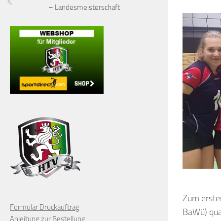
– Landesmeisterschaft
Zum ersten
Formular Druckauftrag
BaWü) qual
Anleitung zur Bestellung