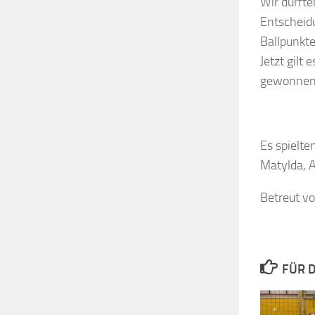
Wir durfte
Entscheid
Ballpunkte
Jetzt gilt
gewonnene
Es spielten
Matylda, A
Betreut vo
FÜR D