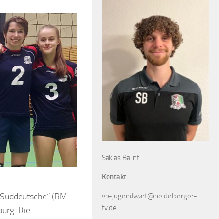
Sakias Balint
Kontakt
 „Süddeutsche“ (RM
vb-jugendwart@heidelberger-
tv.de
burg. Die