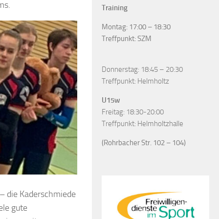
ms.
Training
Montag: 17:00 – 18:30
Treffpunkt: SZM
Donnerstag: 18:45 – 20:30
Treffpunkt: Helmholtz
U15w
Freitag: 18:30-20:00
Treffpunkt: Helmholtzhalle
(Rohrbacher Str. 102 – 104)
t – die Kaderschmiede
ele gute