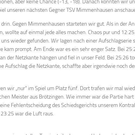
tionen, aber keine Chance (-13, -18). Danach konnten wir u
iel unseren nächsten Gegner TSV Mimmenhausen anschau
s drin. Gegen Mimmenhausen starteten wir gut. Als in der 
, wollte auf einmal jede alles machen. Chaos pur und 12:25
 uns wieder gefunden. Wir lagen nach einer Aufschlagserie 
e kam prompt. Am Ende war es ein sehr enger Satz. Bei 25:2
an der Netzkante hängen und fiel in unser Feld. Bei 25:26 to
e Aufschlag die Netzkante, schaffte aber irgendwie noch de
n wir „nur“ im Spiel um Platz fünf. Dort trafen wir mal wied
chen Meister aus Brötzingen. Wie immer war die Partie hart
 eine Fehlentscheidung des Schiedsgerichts unserem Kontra
3:25 war die Luft raus.