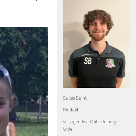
Sakias Balint
Kontakt
vb-jugendwart@heidelberger-
tv.de