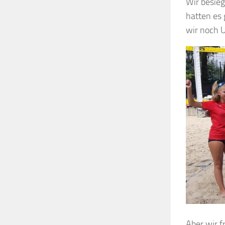
Wir besie
hatten es 
wir noch U
Aber wir f