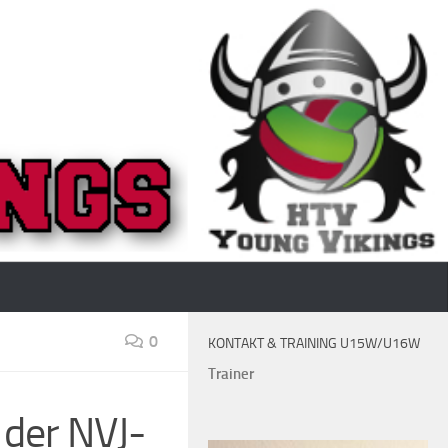
0
KONTAKT & TRAINING U15W/U16W
Trainer
 der NVJ-