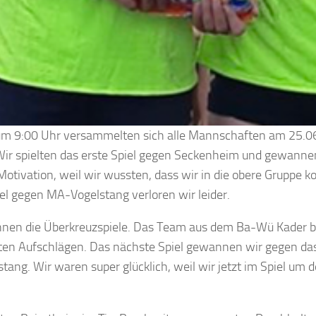
m 9:00 Uhr versammelten sich alle Mannschaften am 25.06
Wir spielten das erste Spiel gegen Seckenheim und gewannen
 Motivation, weil wir wussten, dass wir in die obere Grupp
el gegen MA-Vogelstang verloren wir leider.
nen die Überkreuzspiele. Das Team aus dem Ba-Wü Kader b
ten Aufschlägen. Das nächste Spiel gewannen wir gegen da
ang. Wir waren super glücklich, weil wir jetzt im Spiel um d