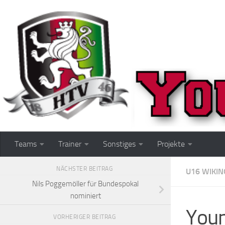
Zum Inhalt springen
Teams
Trainer
Sonstiges
Projekte
NÄCHSTER BEITRAG
U16 WIKIN
Nils Poggemöller für Bundespokal
nominiert
Youn
VORHERIGER BEITRAG