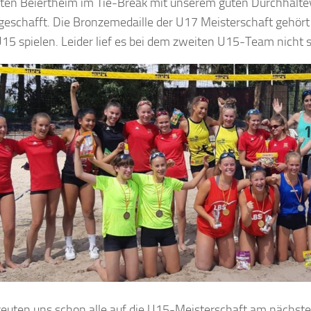
gten Beiertheim im Tie-Break mit unserem guten Durchhalt
geschafft. Die Bronzemedaille der U17 Meisterschaft gehört
15 spielen. Leider lief es bei dem zweiten U15-Team nicht s
reuten uns schon alle auf die U15-Meisterschaft am nächste