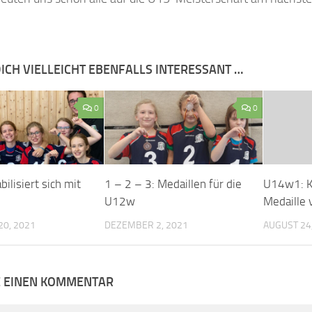
ICH VIELLEICHT EBENFALLS INTERESSANT …
0
0
ilisiert sich mit
1 – 2 – 3: Medaillen für die
U14w1: K
U12w
Medaille 
0, 2021
DEZEMBER 2, 2021
AUGUST 24
E EINEN KOMMENTAR