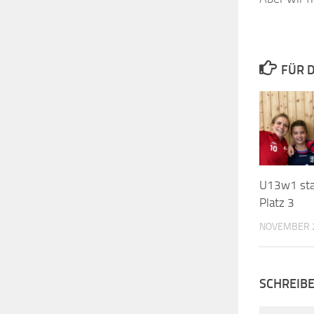
FÜR D
U13w1 stab
Platz 3
NOVEMBER 2
SCHREIB