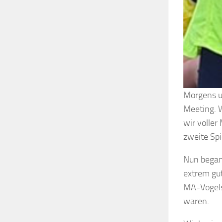
Morgens u
Meeting. 
wir voller
zweite Spi
Nun began
extrem gu
MA-Vogelst
waren.