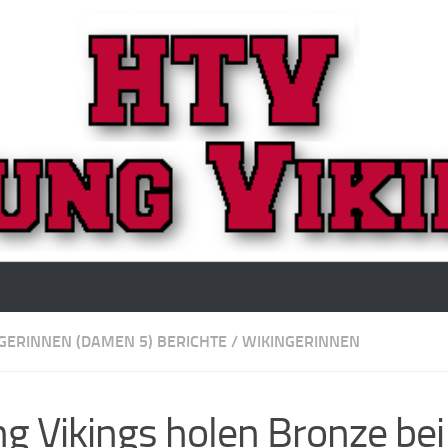
GERINNEN (DAMEN 5) BERICHTE
/
WIKINGERINNEN
g Vikings holen Bronze bei