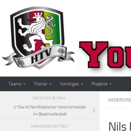
Zum Inhalt springen
Teams
Trainer
Sonstiges
Projekte
NÄCHSTER BEITRAG
KADERSPI
U15w ist Nordbadischer Vereinsmeister
im Beachvolleyball
Nils
VORHERIGER BEITRAG