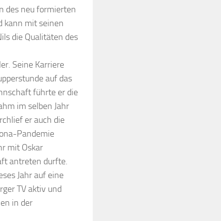
n des neu formierten
d kann mit seinen
ils die Qualitäten des
er. Seine Karriere
nupperstunde auf das
nschaft führte er die
nahm im selben Jahr
chlief er auch die
orona-Pandemie
hr mit Oskar
t antreten durfte.
eses Jahr auf eine
erger TV aktiv und
en in der