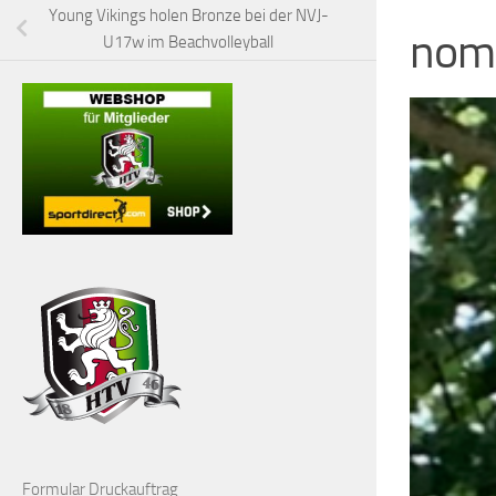
Young Vikings holen Bronze bei der NVJ-
nomi
U17w im Beachvolleyball
Formular Druckauftrag