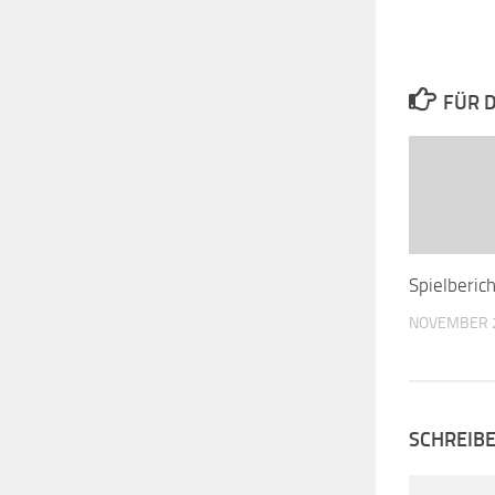
FÜR D
Spielberic
NOVEMBER 2
SCHREIB