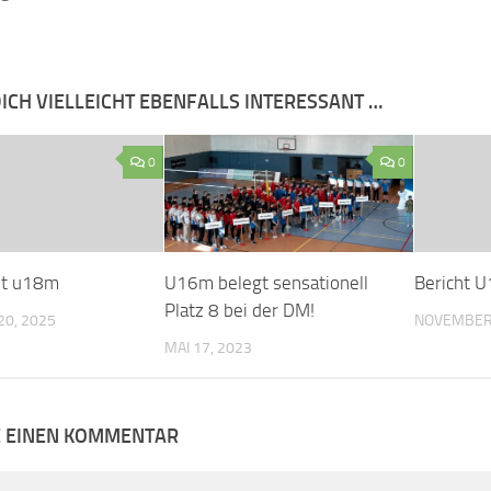
ICH VIELLEICHT EBENFALLS INTERESSANT …
0
0
ht u18m
U16m belegt sensationell
Bericht U
Platz 8 bei der DM!
0, 2025
NOVEMBER 
MAI 17, 2023
E EINEN KOMMENTAR