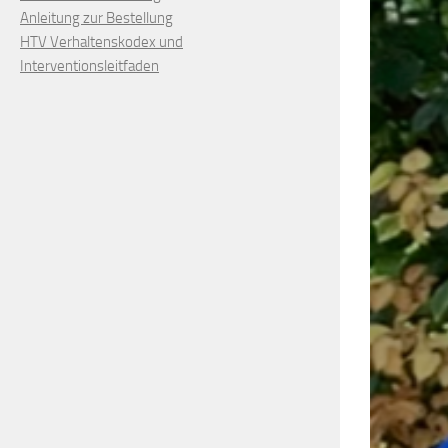
Anleitung zur Bestellung
HTV Verhaltenskodex und
Interventionsleitfaden