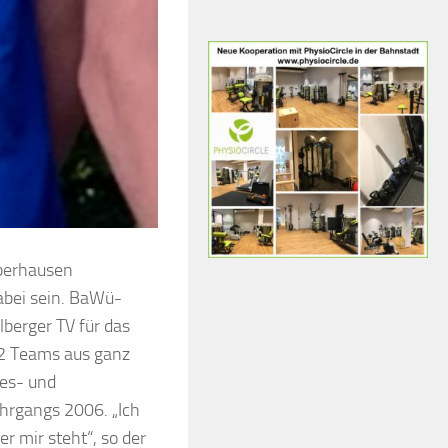
berhausen
dabei sein. BaWü-
berger TV für das
32 Teams aus ganz
es- und
ahrgangs 2006. „Ich
r mir steht“, so der