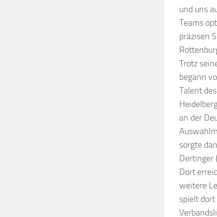
und uns a
Teams opti
präzisen S
Rottenbur
Trotz sein
begann vor
Talent des
Heidelberg
an der Deu
Auswahlma
sorgte dan
Dertinger 
Dort errei
weitere Le
spielt dor
Verbandsli