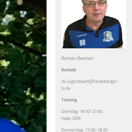
Bertram Beierlein
Kontakt
vb-jugendwart@heidelberger-
tv.de
Training
Dienstag: 18:30-20:00
Halle: SZM
Donnerstag: 17:00-18:30