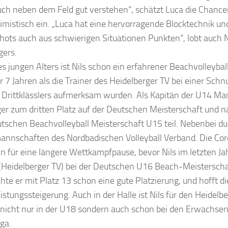
uch neben dem Feld gut verstehen“, schätzt Luca die Chance
mistisch ein. „Luca hat eine hervorragende Blocktechnik un
hots auch aus schwierigen Situationen Punkten“, lobt auch N
gers.
es jungen Alters ist Nils schon ein erfahrener Beachvolleyball
 7 Jahren als die Trainer des Heidelberger TV bei einer Sch
 Drittklässlers aufmerksam wurden. Als Kapitän der U14 Man
er zum dritten Platz auf der Deutschen Meisterschaft und 
tschen Beachvolleyball Meisterschaft U15 teil. Nebenbei dur
nnschaften des Nordbadischen Volleyball Verband. Die C
n für eine längere Wettkampfpause, bevor Nils im letzten Ja
(Heidelberger TV) bei der Deutschen U16 Beach-Meisterschaf
chte er mit Platz 13 schon eine gute Platzierung, und hofft di
istungssteigerung. Auch in der Halle ist Nils für den Heidelb
t nicht nur in der U18 sondern auch schon bei den Erwachsen
ga.