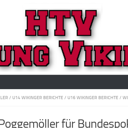
ELER
/
U14 WIKINGER BERICHTE
/
U16 WIKINGER BERICHTE
/
WI
 Poggemöller für Bundespo