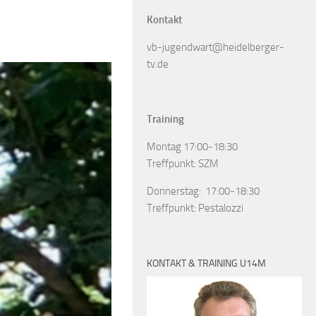
Kontakt
vb-jugendwart@heidelberger-
tv.de
Training
Montag 17:00-18:30
Treffpunkt: SZM
Donnerstag: 17:00-18:30
Treffpunkt: Pestalozzi
KONTAKT & TRAINING U14M