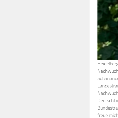
Heidelberg
Nachwuchs
aufeinande
Landestra
Nachwuchs
Deutschla
Bundestrai
freue mich