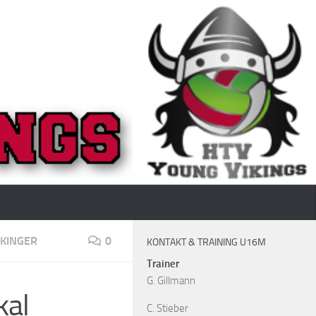
KINGER
0
KONTAKT & TRAINING U16M
Trainer
G. Gillmann
kal
C. Stieber