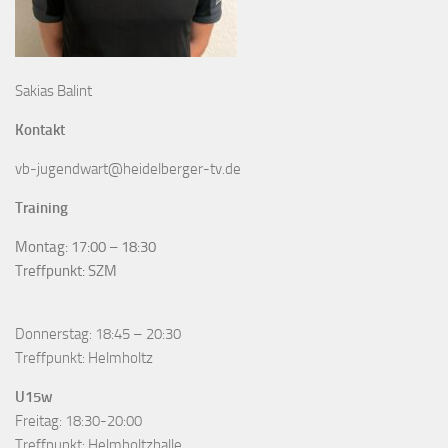
Sakias Balint
Kontakt
vb-jugendwart@heidelberger-tv.de
Training
Montag: 17:00 – 18:30
Treffpunkt: SZM
Donnerstag: 18:45 – 20:30
Treffpunkt: Helmholtz
U15w
Freitag: 18:30-20:00
Treffpunkt: Helmholtzhalle