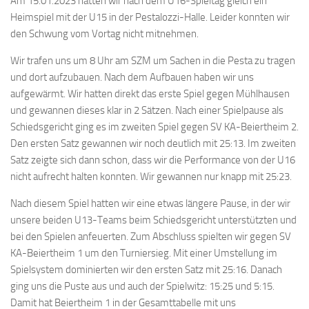
Am 15.01.2023 hatten wir nach dem U16-Spieltag gleich ein
Heimspiel mit der U15 in der Pestalozzi-Halle. Leider konnten wir
den Schwung vom Vortag nicht mitnehmen.
Wir trafen uns um 8 Uhr am SZM um Sachen in die Pesta zu tragen
und dort aufzubauen. Nach dem Aufbauen haben wir uns
aufgewärmt. Wir hatten direkt das erste Spiel gegen Mühlhausen
und gewannen dieses klar in 2 Sätzen. Nach einer Spielpause als
Schiedsgericht ging es im zweiten Spiel gegen SV KA-Beiertheim 2.
Den ersten Satz gewannen wir noch deutlich mit 25:13. Im zweiten
Satz zeigte sich dann schon, dass wir die Performance von der U16
nicht aufrecht halten konnten. Wir gewannen nur knapp mit 25:23.
Nach diesem Spiel hatten wir eine etwas längere Pause, in der wir
unsere beiden U13-Teams beim Schiedsgericht unterstützten und
bei den Spielen anfeuerten. Zum Abschluss spielten wir gegen SV
KA-Beiertheim 1 um den Turniersieg. Mit einer Umstellung im
Spielsystem dominierten wir den ersten Satz mit 25:16. Danach
ging uns die Puste aus und auch der Spielwitz: 15:25 und 5:15.
Damit hat Beiertheim 1 in der Gesamttabelle mit uns