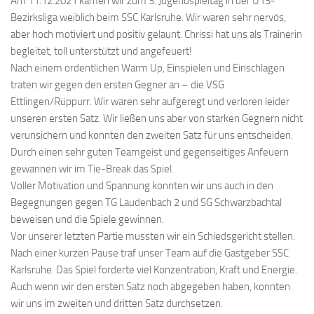
Am 11.12.2021 kamen wir zum 3. Jugendspieltag in der U13-
Bezirksliga weiblich beim SSC Karlsruhe. Wir waren sehr nervös,
aber hoch motiviert und positiv gelaunt. Chrissi hat uns als Trainerin
begleitet, toll unterstützt und angefeuert!
Nach einem ordentlichen Warm Up, Einspielen und Einschlagen
traten wir gegen den ersten Gegner an – die VSG
Ettlingen/Rüppurr. Wir waren sehr aufgeregt und verloren leider
unseren ersten Satz. Wir ließen uns aber von starken Gegnern nicht
verunsichern und konnten den zweiten Satz für uns entscheiden.
Durch einen sehr guten Teamgeist und gegenseitiges Anfeuern
gewannen wir im Tie-Break das Spiel.
Voller Motivation und Spannung konnten wir uns auch in den
Begegnungen gegen TG Laudenbach 2 und SG Schwarzbachtal
beweisen und die Spiele gewinnen.
Vor unserer letzten Partie mussten wir ein Schiedsgericht stellen.
Nach einer kurzen Pause traf unser Team auf die Gastgeber SSC
Karlsruhe. Das Spiel forderte viel Konzentration, Kraft und Energie.
Auch wenn wir den ersten Satz noch abgegeben haben, konnten
wir uns im zweiten und dritten Satz durchsetzen.