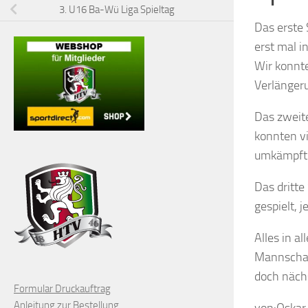
3. U16 Ba-Wü Liga Spieltag
Das erste 
erst mal i
Wir konnte
Verlängeru
Das zweite
konnten v
umkämpft. 
Das dritte
gespielt, 
Alles in a
Mannschaf
doch näch
Formular Druckauftrag
Anleitung zur Bestellung