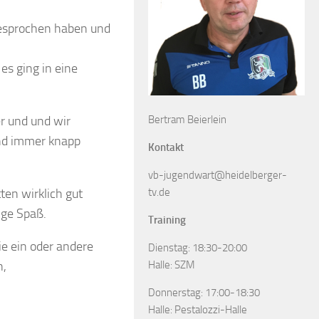
bgesprochen haben und
es ging in eine
er und und wir
Bertram Beierlein
und immer knapp
Kontakt
vb-jugendwart@heidelberger-
ten wirklich gut
tv.de
nge Spaß.
Training
ie ein oder andere
Dienstag: 18:30-20:00
n,
Halle: SZM
Donnerstag: 17:00-18:30
Halle: Pestalozzi-Halle