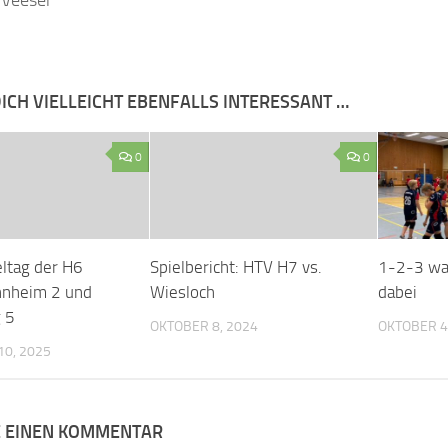
 Veeser
ICH VIELLEICHT EBENFALLS INTERESSANT …
0
0
ltag der H6
Spielbericht: HTV H7 vs.
1-2-3 war
nheim 2 und
Wiesloch
dabei
 5
OKTOBER 8, 2024
OKTOBER 4
0, 2025
E EINEN KOMMENTAR