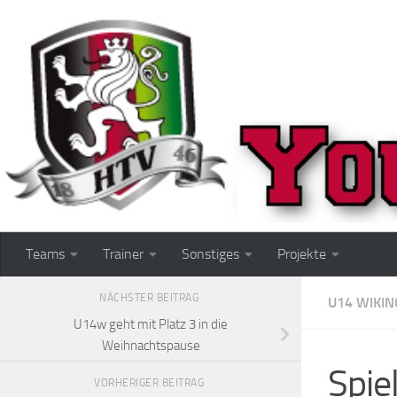
Zum Inhalt springen
Teams
Trainer
Sonstiges
Projekte
NÄCHSTER BEITRAG
U14 WIKIN
U14w geht mit Platz 3 in die
Weihnachtspause
Spie
VORHERIGER BEITRAG