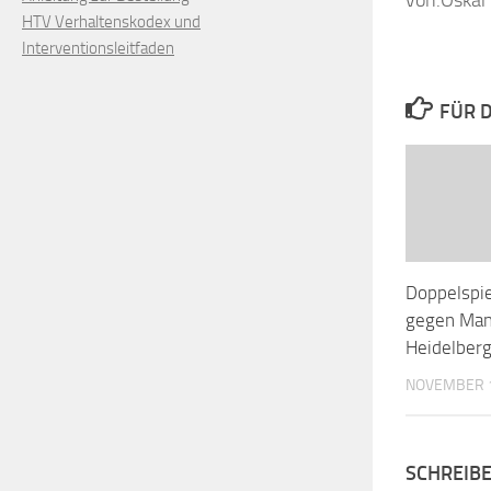
von:Oskar
HTV Verhaltenskodex und
Interventionsleitfaden
FÜR D
Doppelspie
gegen Man
Heidelberg
NOVEMBER 1
SCHREIB