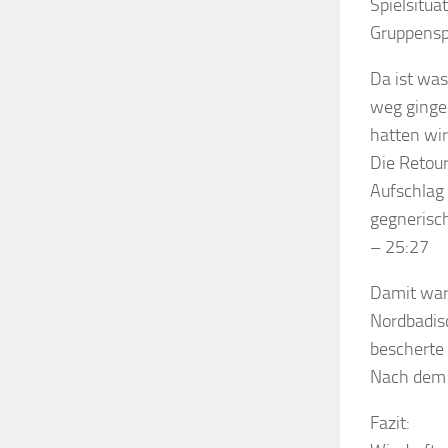
Spielsitua
Gruppensp
Da ist wa
weg gingen
hatten wir
Die Retour
Aufschlag 
gegnerisch
– 25:27
Damit ware
Nordbadis
bescherte
Nach dem 2
Fazit: