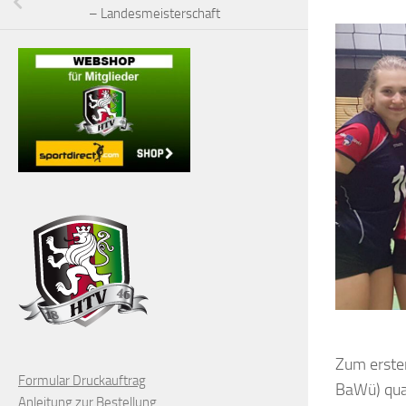
– Landesmeisterschaft
Zum ersten
Formular Druckauftrag
BaWü) qual
Anleitung zur Bestellung