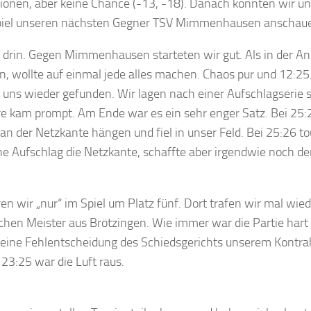
tionen, aber keine Chance (-13, -18). Danach konnten wir u
iel unseren nächsten Gegner TSV Mimmenhausen anschau
s drin. Gegen Mimmenhausen starteten wir gut. Als in der 
, wollte auf einmal jede alles machen. Chaos pur und 12:25
 uns wieder gefunden. Wir lagen nach einer Aufschlagserie 
e kam prompt. Am Ende war es ein sehr enger Satz. Bei 25:2
an der Netzkante hängen und fiel in unser Feld. Bei 25:26 to
e Aufschlag die Netzkante, schaffte aber irgendwie noch de
n wir „nur“ im Spiel um Platz fünf. Dort trafen wir mal wied
chen Meister aus Brötzingen. Wie immer war die Partie hart
 eine Fehlentscheidung des Schiedsgerichts unserem Kontra
3:25 war die Luft raus.