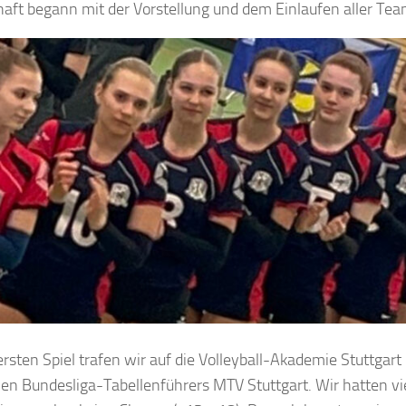
aft begann mit der Vorstellung und dem Einlaufen aller Tea
ersten Spiel trafen wir auf die Volleyball-Akademie Stuttgar
len Bundesliga-Tabellenführers MTV Stuttgart. Wir hatten vi