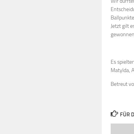
Wir durfte
Entscheid
Ballpunkte
Jetzt gilt
gewonnene
Es spielten
Matylda, A
Betreut vo
FÜR D