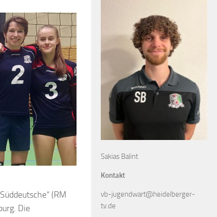
Sakias Balint
Kontakt
 „Süddeutsche“ (RM
vb-jugendwart@heidelberger-
tv.de
burg. Die