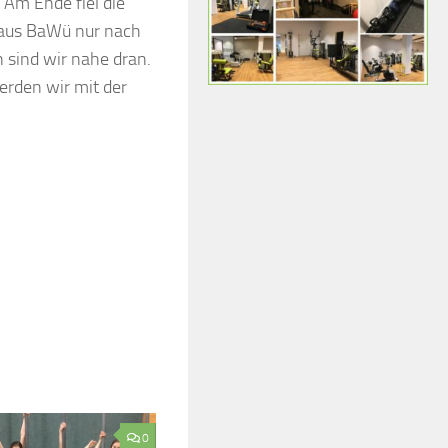
 Am Ende fiel die
 aus BaWü nur nach
 sind wir nahe dran.
werden wir mit der
0