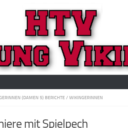
GERINNEN (DAMEN 5) BERICHTE
/
WIKINGERINNEN
iere mit Spielpech