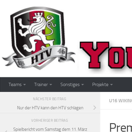
Zum Inhalt springen
Teams
Trainer
Sonstiges
Projekte
NÄCHSTER BEITRAG
U16 WIKIN
Nur der HTV kann den HTV schlagen
VORHERIGER BEITRAG
Prem
Spielbericht vom Samstag dem 11. März