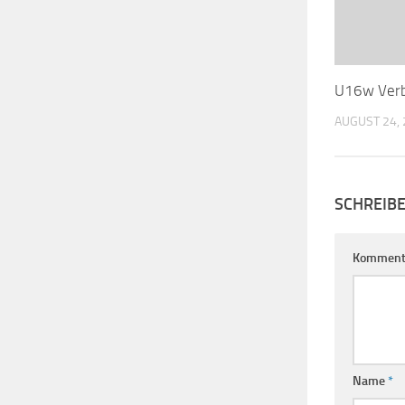
U16w Verb
AUGUST 24,
SCHREIB
Komment
Name
*