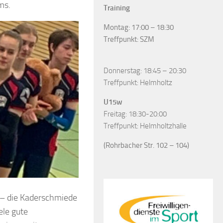
ms.
Training
Montag: 17:00 – 18:30
Treffpunkt: SZM
Donnerstag: 18:45 – 20:30
Treffpunkt: Helmholtz
U15w
Freitag: 18:30-20:00
Treffpunkt: Helmholtzhalle
(Rohrbacher Str. 102 – 104)
t – die Kaderschmiede
ele gute