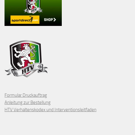
Formular Druckauftrag
Anleitung zur Bestellung
HTV Verhaltenskodex und Interventionsleitfaden