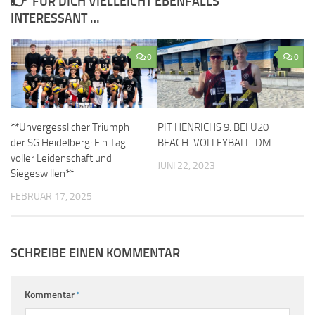
FÜR DICH VIELLEICHT EBENFALLS
INTERESSANT …
0
0
**Unvergesslicher Triumph
PIT HENRICHS 9. BEI U20
der SG Heidelberg: Ein Tag
BEACH-VOLLEYBALL-DM
voller Leidenschaft und
JUNI 22, 2023
Siegeswillen**
FEBRUAR 17, 2025
SCHREIBE EINEN KOMMENTAR
Kommentar
*