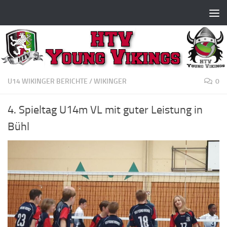
Zum Inhalt springen
U14 WIKINGER BERICHTE
/
WIKINGER
0
4. Spieltag U14m VL mit guter Leistung in
Bühl