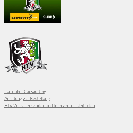
Formular Druckauftrag
Anleitung zur Bestellung
HTV Verhaltenskodex und Interventionsleitfaden