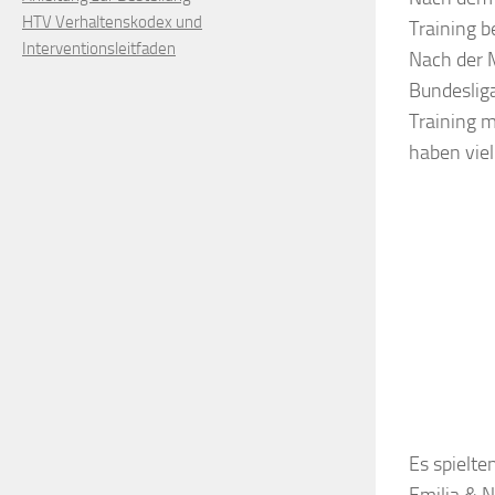
HTV Verhaltenskodex und
Training b
Interventionsleitfaden
Nach der M
Bundesliga
Training m
haben viel
Es spielten