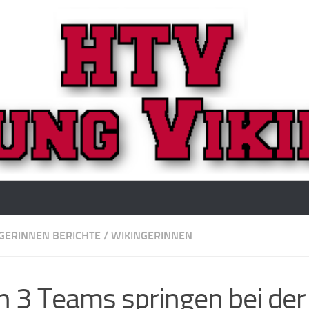
GERINNEN BERICHTE
/
WIKINGERINNEN
n 3 Teams springen bei der