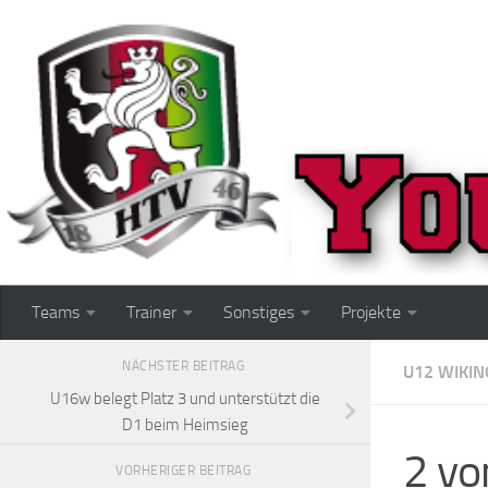
Zum Inhalt springen
Teams
Trainer
Sonstiges
Projekte
NÄCHSTER BEITRAG
U12 WIKIN
U16w belegt Platz 3 und unterstützt die
D1 beim Heimsieg
2 vo
VORHERIGER BEITRAG