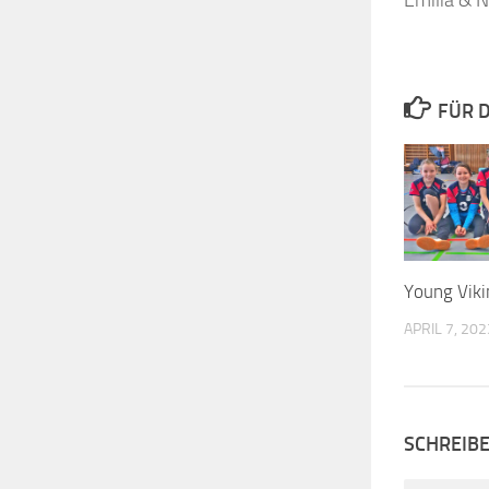
Emilia & N
FÜR D
Young Vik
APRIL 7, 202
SCHREIB