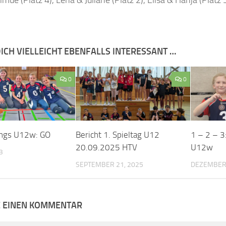
imue (Platz 4), Lena & Juliane (Platz 2), Elisa & Hanja (Platz 
ICH VIELLEICHT EBENFALLS INTERESSANT …
0
0
ings U12w: GO
Bericht 1. Spieltag U12
1 – 2 – 3:
20.09.2025 HTV
U12w
3
SEPTEMBER 21, 2025
DEZEMBER 
E EINEN KOMMENTAR