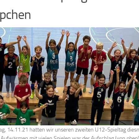
ppchen
g, 14.11.21 hatten wir unseren zweiten U12-Spieltag diesm
Aufwärmen mit vielen Spielen war der Aufschlag (von oben