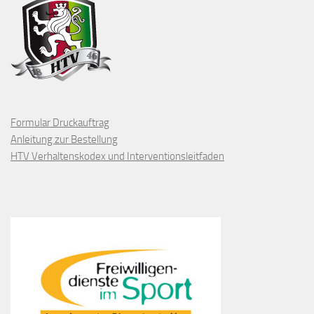
Formular Druckauftrag
Anleitung zur Bestellung
HTV Verhaltenskodex und Interventionsleitfaden