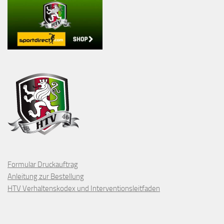
Formular Druckauftrag
Anleitung zur Bestellung
HTV Verhaltenskodex und Interventionsleitfaden