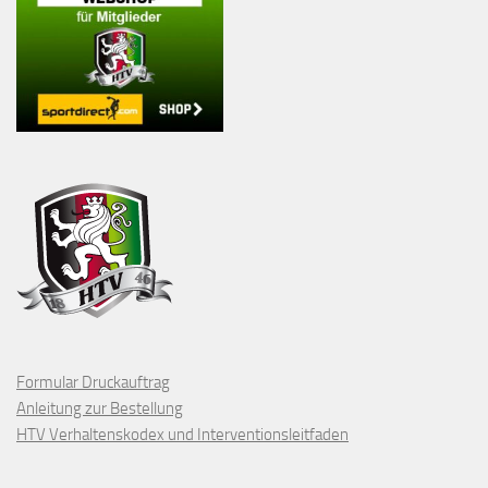
Formular Druckauftrag
Anleitung zur Bestellung
HTV Verhaltenskodex und Interventionsleitfaden